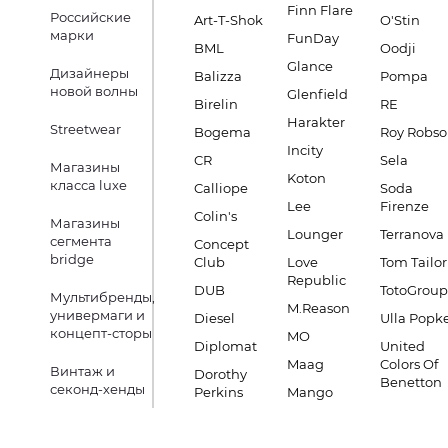
Finn Flare
Российские
Art-T-Shok
O'Stin
марки
FunDay
BML
Oodji
Glance
Дизайнеры
Balizza
Pompa
новой волны
Glenfield
Birelin
RE
Harakter
Streetwear
Bogema
Roy Robs
Incity
CR
Sela
Магазины
Koton
класса luxe
Calliope
Soda
Lee
Firenze
Colin's
Магазины
Lounger
Terranova
сегмента
Concept
bridge
Club
Love
Tom Tailor
Republic
DUB
TotoGroup
Мультибренды,
M.Reason
универмаги и
Diesel
Ulla Popk
концепт-сторы
MO
Diplomat
United
Maag
Colors Of
Винтаж и
Dorothy
Benetton
секонд-хенды
Perkins
Mango