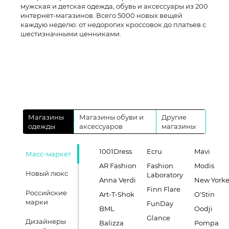
мужская и детская одежда, обувь и аксессуары из 200
интернет-магазинов. Всего 5000 новых вещей
каждую неделю: от недорогих кроссовок до платьев с
шестизначными ценниками.
Магазины
Магазины обуви и
Другие
одежды
аксессуаров
магазины
1001Dress
Ecru
Mavi
Масс-маркет
AR Fashion
Fashion
Modis
Новый люкс
Laboratory
Anna Verdi
New Yorke
Finn Flare
Российские
Art-T-Shok
O'Stin
марки
FunDay
BML
Oodji
Glance
Дизайнеры
Balizza
Pompa