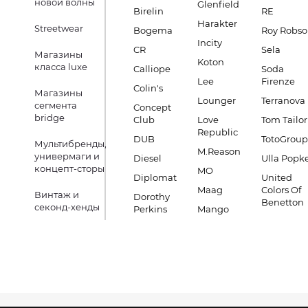
новой волны
Glenfield
Birelin
RE
Harakter
Streetwear
Bogema
Roy Robs
Incity
CR
Sela
Магазины
Koton
класса luxe
Calliope
Soda
Lee
Firenze
Colin's
Магазины
Lounger
Terranova
сегмента
Concept
bridge
Club
Love
Tom Tailor
Republic
DUB
TotoGroup
Мультибренды,
M.Reason
универмаги и
Diesel
Ulla Popk
концепт-сторы
MO
Diplomat
United
Maag
Colors Of
Винтаж и
Dorothy
Benetton
секонд-хенды
Perkins
Mango