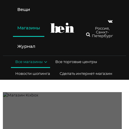
Перейти
к
Вещи
содержимому
Магазины
Россия,
Санкт-
Петербург
Журнал
Все магазины
Все торговые центры
Новости шопинга
Сделать интернет-магазин