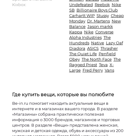
Kixbox:
Undefeated
Reebok
Nike
SB
Billionaire Boys Club
Carhartt WIP
Stussy
Cheap
Monday
Dr. Martens
New
Balance
Jason markk
Kappa
Nike
Converse
Alpha Industries
The
Hundreds
Native
Lazy Oaf
Diadora
ASICS
Thrasher
The Quiet Life
Penfield
Obey
The North Face
The
Ragged Priest
Teva
X-
Large
Fred Perry
Vans
Где купить вещи, которые вы полюбите
Be-in.ru помогает находить актуальные вещи в
интернете и в магазинах вашего города. В разделе
«Магазины» собрана практически полезная
информация о 3000 брендов, магазинов и торговых
центров. В разделе «Вещи» представлена женская,
мужская и детская одежда, обувь и аксессуары из 200