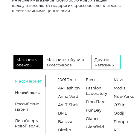
интернет-магазинов. Всего 5000 новых вещей
каждую неделю: от недорогих кроссовок до платьев с
шестизначными ценниками.
Магазины
Магазины обуви и
Другие
одежды
аксессуаров
магазины
1001Dress
Ecru
Mavi
Масс-маркет
AR Fashion
Fashion
Modis
Новый люкс
Laboratory
Anna Verdi
New Yorke
Finn Flare
Российские
Art-T-Shok
O'Stin
марки
FunDay
BML
Oodji
Glance
Дизайнеры
Balizza
Pompa
новой волны
Glenfield
Birelin
RE