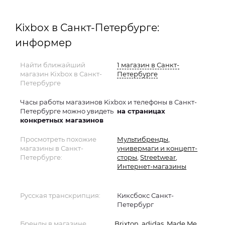
Kixbox в Санкт-Петербурге:
информер
Найти ближайший
1 магазин в Санкт-
магазин Kixbox в Санкт-
Петербурге
Петербурге
Часы работы магазинов Kixbox и телефоны в Санкт-
Петербурге можно увидеть
на страницах
конкретных магазинов
Просмотреть похожие
Мультибренды,
магазины в Санкт-
универмаги и концепт-
Петербурге:
сторы
,
Streetwear
,
Интернет-магазины
Русская транскрипция:
Киксбокс Санкт-
Петербург
Бренды в магазине
Brixton
adidas
Made Me