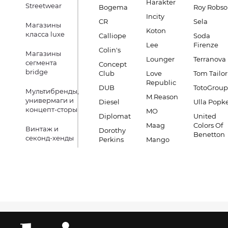
Harakter
Streetwear
Bogema
Roy Robs
Incity
CR
Sela
Магазины
Koton
класса luxe
Calliope
Soda
Lee
Firenze
Colin's
Магазины
Lounger
Terranova
сегмента
Concept
bridge
Club
Love
Tom Tailor
Republic
DUB
TotoGroup
Мультибренды,
M.Reason
универмаги и
Diesel
Ulla Popk
концепт-сторы
MO
Diplomat
United
Maag
Colors Of
Винтаж и
Dorothy
Benetton
секонд-хенды
Perkins
Mango