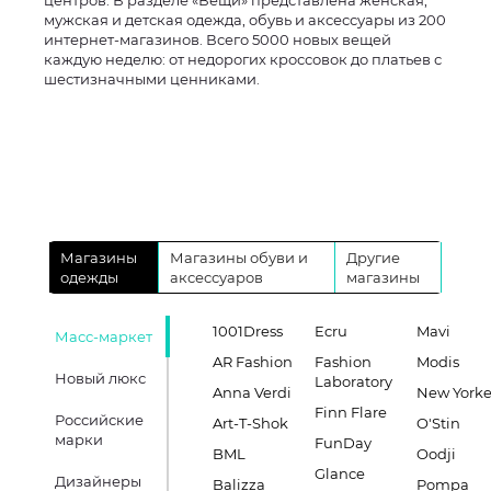
центров. В разделе «Вещи» представлена женская,
мужская и детская одежда, обувь и аксессуары из 200
интернет-магазинов. Всего 5000 новых вещей
каждую неделю: от недорогих кроссовок до платьев с
шестизначными ценниками.
Магазины
Магазины обуви и
Другие
одежды
аксессуаров
магазины
1001Dress
Ecru
Mavi
Масс-маркет
AR Fashion
Fashion
Modis
Новый люкс
Laboratory
Anna Verdi
New Yorke
Finn Flare
Российские
Art-T-Shok
O'Stin
марки
FunDay
BML
Oodji
Glance
Дизайнеры
Balizza
Pompa