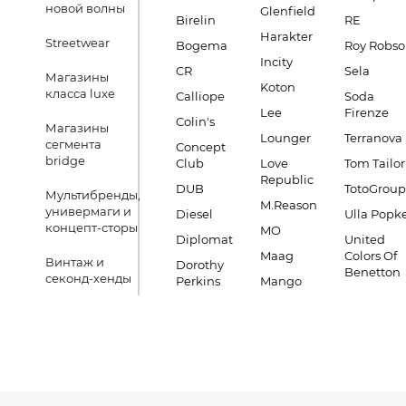
новой волны
Glenfield
Birelin
RE
Harakter
Streetwear
Bogema
Roy Robs
Incity
CR
Sela
Магазины
Koton
класса luxe
Calliope
Soda
Lee
Firenze
Colin's
Магазины
Lounger
Terranova
сегмента
Concept
bridge
Club
Love
Tom Tailor
Republic
DUB
TotoGroup
Мультибренды,
M.Reason
универмаги и
Diesel
Ulla Popk
концепт-сторы
MO
Diplomat
United
Maag
Colors Of
Винтаж и
Dorothy
Benetton
секонд-хенды
Perkins
Mango