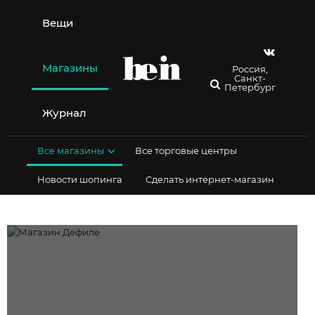
Перейти
к
Вещи
содержимому
Магазины
Россия,
Санкт-
Петербург
Журнал
Все магазины
Все торговые центры
Новости шопинга
Сделать интернет-магазин