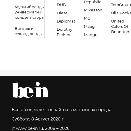
Republic
DUB
TotoGroup
Мультибренды,
M.Reason
универмаги и
Diesel
Ulla Popk
концепт-сторы
MO
Diplomat
United
Maag
Colors Of
Винтаж и
Dorothy
Benetton
секонд-хенды
Perkins
Mango
Все об одежде – онлайн и в магазинах города
Суббота, 8 Август 2026 г.
© www.be-in.ru. 2006 – 2026