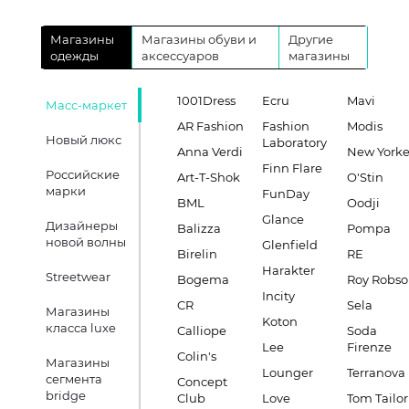
Магазины
Магазины обуви и
Другие
одежды
аксессуаров
магазины
1001Dress
Ecru
Mavi
Масс-маркет
AR Fashion
Fashion
Modis
Новый люкс
Laboratory
Anna Verdi
New Yorke
Finn Flare
Российские
Art-T-Shok
O'Stin
марки
FunDay
BML
Oodji
Glance
Дизайнеры
Balizza
Pompa
новой волны
Glenfield
Birelin
RE
Harakter
Streetwear
Bogema
Roy Robs
Incity
CR
Sela
Магазины
Koton
класса luxe
Calliope
Soda
Lee
Firenze
Colin's
Магазины
Lounger
Terranova
сегмента
Concept
bridge
Club
Love
Tom Tailor