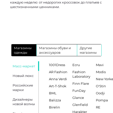
каждую неделю: от недорогих кроссовок до платьев с
шестизначными ценниками.
Магазины
Магазины обуви и
Другие
одежды
аксессуаров
магазины
1001Dress
Ecru
Mavi
Масс-маркет
AR Fashion
Fashion
Modis
Новый люкс
Laboratory
Anna Verdi
New Yorke
Finn Flare
Российские
Art-T-Shok
O'Stin
марки
FunDay
BML
Oodji
Glance
Дизайнеры
Balizza
Pompa
новой волны
Glenfield
Birelin
RE
Harakter