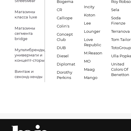
Streetwear
Bogema
Roy Robs
Incity
CR
Sela
Магазины
Koton
класса luxe
Calliope
Soda
Lee
Firenze
Colin's
Магазины
Lounger
Terranova
сегмента
Concept
bridge
Club
Love
Tom Tailor
Republic
DUB
TotoGroup
Мультибренды,
M.Reason
универмаги и
Diesel
Ulla Popk
концепт-сторы
MO
Diplomat
United
Maag
Colors Of
Винтаж и
Dorothy
Benetton
секонд-хенды
Perkins
Mango