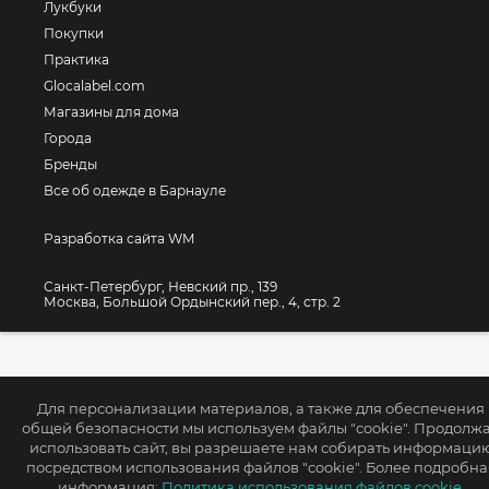
Лукбуки
Покупки
Практика
Glocalabel.com
Магазины для дома
Города
Бренды
Все об одежде в Барнауле
Разработка сайта WM
Санкт-Петербург, Невский пр., 139
Москва, Большой Ордынский пер., 4, стр. 2
Для персонализации материалов, а также для обеспечения
общей безопасности мы используем файлы "cookie". Продолж
использовать сайт, вы разрешаете нам собирать информаци
посредством использования файлов "cookie". Более подробна
информация:
Политика использования файлов cookie.