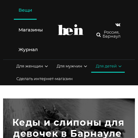
Перейти
к
Вещи
содержимому
Магазины
Россия,
Барнаул
Журнал
Для женщин
Для мужчин
Для детей
Сделать интернет-магазин
Кеды и слипоны для 
девочек в Барнауле 