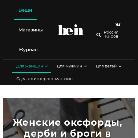
Перейти
к
Вещи
содержимому
Магазины
Россия,
Киров
Журнал
Для женщин
Для мужчин
Для детей
Сделать интернет-магазин
Женские оксфорды, 
дерби и броги в 