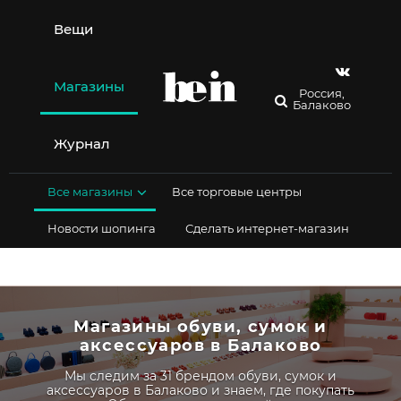
Перейти
к
Вещи
содержимому
Магазины
Россия,
Балаково
Журнал
Все магазины
Все торговые центры
Новости шопинга
Сделать интернет-магазин
Магазины обуви, сумок и
аксессуаров в Балаково
Мы следим за 31 брендом обуви, сумок и
аксессуаров в Балаково и знаем, где покупать