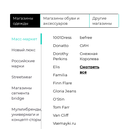
Магазины
Магазины обуви и
Другие
одежды
аксессуаров
магазины
1001Dress
befree
Масс-маркет
Donatto
СИН
Новый люкс
Dorothy
Снежная
Perkins
Королева
Российские
марки
Elis
Смотреть
все
Familia
Streetwear
Finn Flare
Магазины
Gloria Jeans
сегмента
bridge
O'Stin
Tom Farr
Мультибренды,
универмаги и
Van Cliff
концепт-сторы
Vsemayki.ru