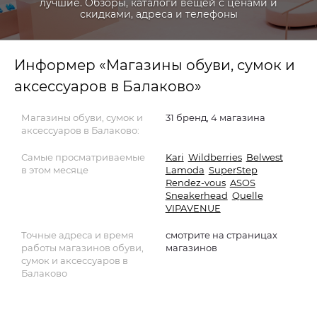
лучшие. Обзоры, каталоги вещей с ценами и
скидками, адреса и телефоны
Информер «Магазины обуви, сумок и
аксессуаров в Балаково»
Магазины обуви, сумок и
31 бренд, 4 магазина
аксессуаров в Балаково:
Самые просматриваемые
Kari
Wildberries
Belwest
в этом месяце
Lamoda
SuperStep
Rendez-vous
ASOS
Sneakerhead
Quelle
VIPAVENUE
Точные адреса и время
смотрите на страницах
работы магазинов обуви,
магазинов
сумок и аксессуаров в
Балаково