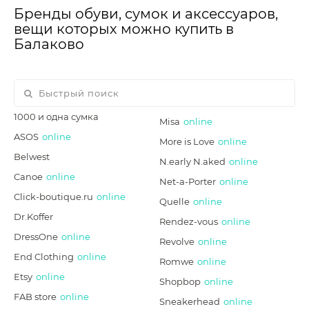
Бренды обуви, сумок и аксессуаров,
вещи которых можно купить в
Балаково
1000 и одна сумка
Misa
online
ASOS
online
More is Love
online
Belwest
N.early N.aked
online
Canoe
online
Net-a-Porter
online
Click-boutique.ru
online
Quelle
online
Dr.Koffer
Rendez-vous
online
DressOne
online
Revolve
online
End Clothing
online
Romwe
online
Etsy
online
Shopbop
online
FAB store
online
Sneakerhead
online