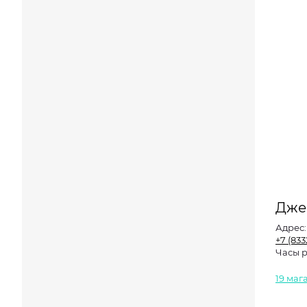
Дже
Адрес
+7 (833
Часы 
19 маг