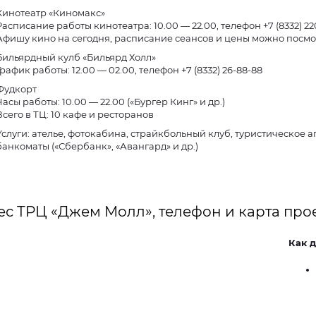
Кинотеатр «Киномакс»
Расписание работы кинотеатра: 10.00 — 22.00, телефон +7 (8332) 2
Афишу кино на сегодня, расписание сеансов и цены можно посм
Бильярдный кулб «Бильярд Холл»
График работы: 12.00 — 02.00, телефон +7 (8332) 26-88-88
Фудкорт
Часы работы: 10.00 — 22.00 («Бургер Кинг» и др.)
Всего в ТЦ: 10 кафе и ресторанов
Услуги: ателье, фотокабина, страйкбольный клуб, туристическое аге
банкоматы («Сбербанк», «Авангард» и др.)
ес ТРЦ «Джем Молл», телефон и карта про
Как д