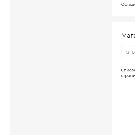
Офици
Маг
Список
страни