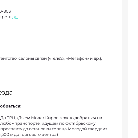
20-803
отреть
тут
нтство, салоны связи («Теле2», «Мегафон» и др.),
езда
обраться:
До ТРЦ «Джем Молл» Киров можно добраться на
любом транспорте, идущем по Октябрьскому
проспекту до остановки «Улица Молодой гвардии»
(500 м до торгового центра)