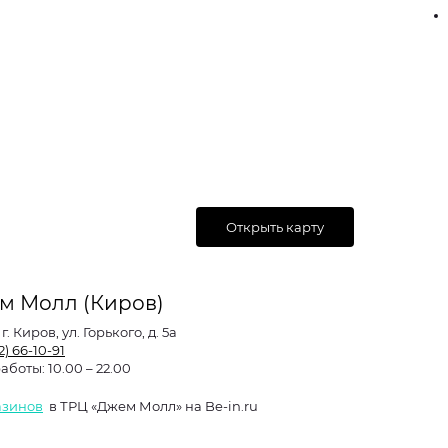
Открыть карту
м Молл (Киров)
:
г. Киров, ул. Горького, д. 5а
2) 66-10-91
работы:
10.00 – 22.00
азинов
в ТРЦ «Джем Молл» на Be-in.ru