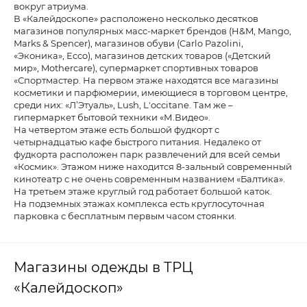
вокруг атриума.
В «Калейдоскопе» расположено несколько десятков
магазинов популярных масс-маркет брендов (H&M, Mango,
Marks & Spenсer), магазинов обуви (Carlo Pazolini,
«Эконика», Ecco), магазинов детских товаров («Детский
мир», Mothercare), супермаркет спортивных товаров
«Спортмастер. На первом этаже находятся все магазины
косметики и парфюмерии, имеющиеся в торговом центре,
среди них: «Л’Этуаль», Lush, L'occitane. Там же –
гипермаркет бытовой техники «М.Видео».
На четвертом этаже есть большой фудкорт с
четырнадцатью кафе быстрого питания. Недалеко от
фудкорта расположен парк развлечений для всей семьи
«Космик». Этажом ниже находится 8-зальный современный
кинотеатр с не очень современным названием «Балтика».
На третьем этаже круглый год работает большой каток.
На подземных этажах комплекса есть круглосуточная
парковка с бесплатным первым часом стоянки.
Магазины одежды в ТРЦ
«Калейдоскоп»