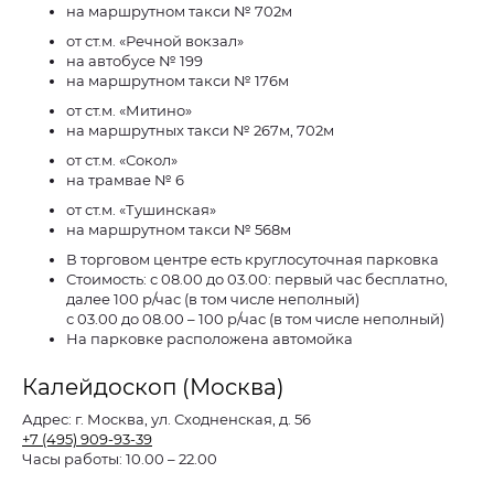
на маршрутном такси № 702м
от ст.м. «Речной вокзал»
на автобусе № 199
на маршрутном такси № 176м
от ст.м. «Митино»
на маршрутных такси № 267м, 702м
от ст.м. «Сокол»
на трамвае № 6
от ст.м. «Тушинская»
на маршрутном такси № 568м
В торговом центре есть круглосуточная парковка
Стоимость: с 08.00 до 03.00: первый час бесплатно,
далее 100 р/час (в том числе неполный)
с 03.00 до 08.00 – 100 р/час (в том числе неполный)
На парковке расположена автомойка
Калейдоскоп (Москва)
Адрес:
г. Москва, ул. Сходненская, д. 56
+7 (495) 909-93-39
Часы работы:
10.00 – 22.00