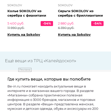
SOKOLOV
SOKOLOV
Колье SOKOLOV из
Серьги SOKOLOV из
серебра с фианитами
серебра с бриллиантами
5 400 руб.
-54%
2 880 руб.
-54%
11 990 руб.
6 390 руб.
Купить на Sokolov
Купить на Sokolov
Ещё вещи из ТРЦ «Калейдоскоп»
Реклама
Где купить вещи, которые вы полюбите
Be-in.ru помогает находить актуальные вещи в
интернете и в магазинах вашего города. В разделе
«Магазины» собрана практически полезная
информация о 3000 брендов, магазинов и торговых
центров. В разделе «Вещи» представлена женская,
мужская и детская одежда, обувь и аксессуары из 200