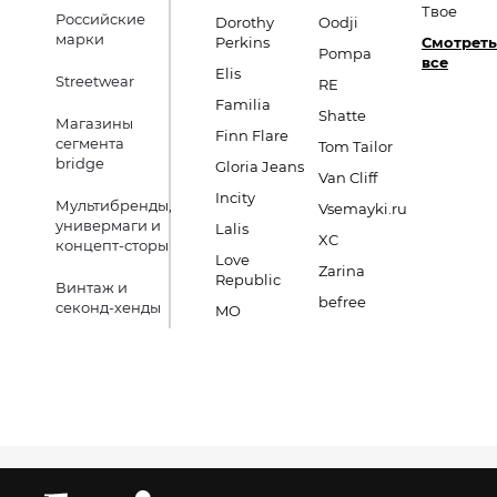
Твое
Российские
Dorothy
Oodji
марки
Perkins
Смотреть
Pompa
все
Elis
Streetwear
RE
Familia
Shatte
Магазины
Finn Flare
сегмента
Tom Tailor
bridge
Gloria Jeans
Van Cliff
Incity
Мультибренды,
Vsemayki.ru
универмаги и
Lalis
XC
концепт-сторы
Love
Zarina
Republic
Винтаж и
befree
секонд-хенды
MO