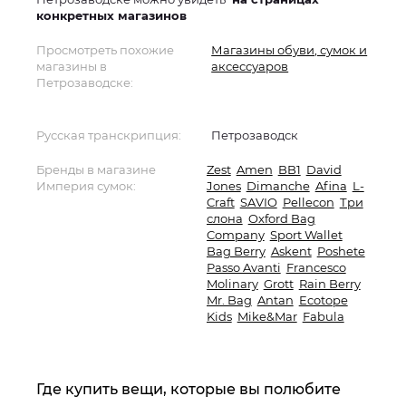
конкретных магазинов
Просмотреть похожие
Магазины обуви, сумок и
магазины в
аксессуаров
Петрозаводске:
Русская транскрипция:
Петрозаводск
Бренды в магазине
Zest
Amen
BB1
David
Империя сумок:
Jones
Dimanche
Afina
L-
Craft
SAVIO
Pellecon
Три
слона
Oxford Bag
Company
Sport Wallet
Bag Berry
Askent
Poshete
Passo Avanti
Francesco
Molinary
Grott
Rain Berry
Mr. Bag
Antan
Ecotope
Kids
Mike&Mar
Fabula
Где купить вещи, которые вы полюбите