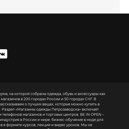
орма, на которой собраны одежда, обувь и аксессуары как
 магазинов в 200 городах России и 50 городах СНГ. В
рассказываем о лучших вещах, которые можно купить в
. Раздел «
Магазины одежды Петрозаводска
» включает
фонов магазинов и торговых центров. BE IN OPEN –
 индустрия в России и мире:
бизнес-обучение в моде для
в в формате курсов, лекций и видео уроков
. Мы не