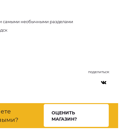
у и самыми необычными разделами
одск
поделиться:
нете
ОЦЕНИТЬ
выми?
МАГАЗИН?