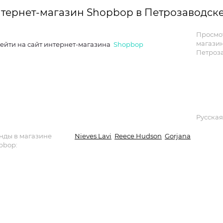
тернет-магазин Shopbop в Петрозаводск
Просмо
магази
ейти на сайт интернет-магазина
Shopbop
Петроза
Русская
нды в магазине
Nieves Lavi
Reece Hudson
Gorjana
pbop: