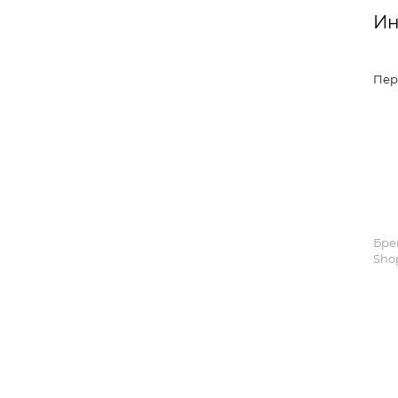
Ин
Пер
Бре
Sho