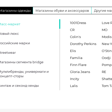
Магазины одежды
Магазины обуви и аксессуаров
Другие ма
1001Dress
Love 
Масс-маркет
CR
MO
Новый люкс
Colin's
Modis
оссийские марки
Dorothy Perkins
New Y
Elis
O'Stin
treetwear
Familia
Oodji
агазины сегмента bridge
Finn Flare
Pomp
ультибренды, универмаги и
Gloria Jeans
RE
онцепт-сторы
Incity
Shatt
интаж и секонд-хенды
Lalis
Tom Ta