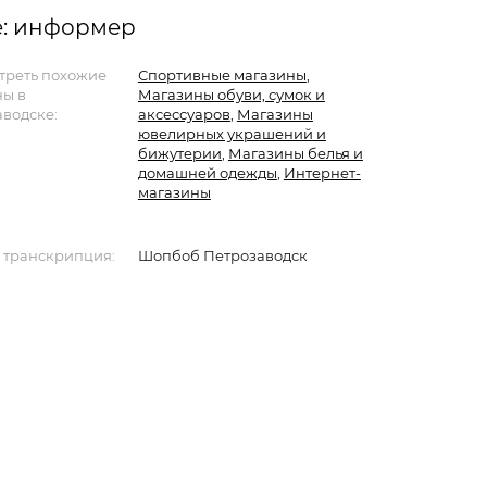
е: информер
треть похожие
Спортивные магазины
,
ны в
Магазины обуви, сумок и
водске:
аксессуаров
,
Магазины
ювелирных украшений и
бижутерии
,
Магазины белья и
домашней одежды
,
Интернет-
магазины
 транскрипция:
Шопбоб Петрозаводск