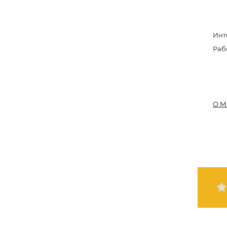
Инт
Раб
О М