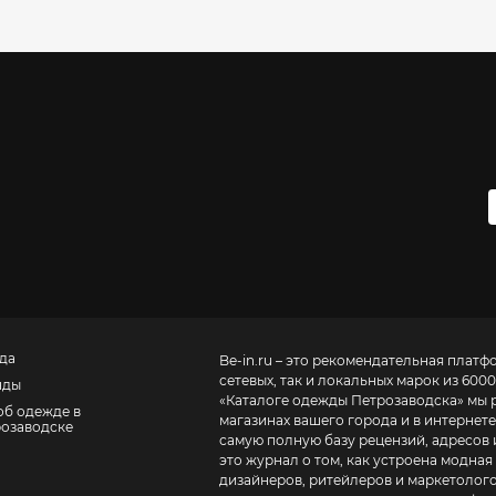
да
Be-in.ru – это рекомендательная платф
сетевых, так и локальных марок из 6000
нды
«
Каталоге одежды Петрозаводска
» мы 
об одежде в
магазинах вашего города и в интернете
озаводске
самую полную базу рецензий, адресов и теле
это журнал о том, как устроена модная
дизайнеров, ритейлеров и маркетолого