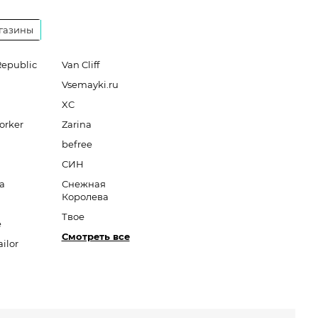
газины
Republic
Van Cliff
Vsemayki.ru
XC
orker
Zarina
befree
СИН
a
Снежная
Королева
Твое
e
Смотреть все
ilor