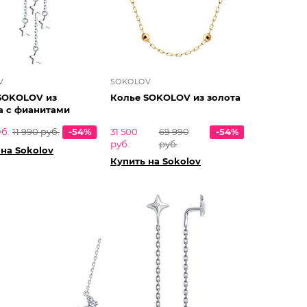
V
SOKOLOV
SOKOLOV из
Колье SOKOLOV из золота
а с фианитами
уб.
11 990 руб.
-54%
31 500
69 990
-54%
руб.
руб.
 на Sokolov
Купить на Sokolov