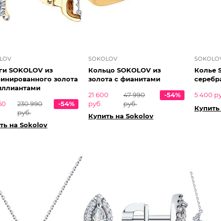
LOV
SOKOLOV
SOKOLO
ги SOKOLOV из
Кольцо SOKOLOV из
Колье 
инированного золота
золота с фианитами
серебр
иллиантами
21 600
47 990
-54%
5 400 р
50
230 990
-54%
руб.
руб.
Купить
руб.
Купить на Sokolov
ть на Sokolov