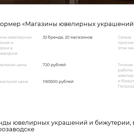
ормер «Магазины ювелирных украшений и
ины ювелирных
32 бренда, 20 магазинов
Самые
ений и
просма
ерии в
этом ме
аводске:
альная цена
720 рублей
Точные 
работы
ювелир
и бижут
мальная цена
1165500 рублей
Петроз
нды ювелирных украшений и бижутерии, 
розаводске