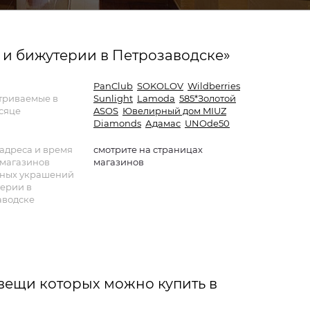
 бижутерии в Петрозаводске»
PanClub
SOKOLOV
Wildberries
триваемые в
Sunlight
Lamoda
585*Золотой
сяце
ASOS
Ювелирный дом MIUZ
Diamonds
Адамас
UNOde50
адреса и время
смотрите на страницах
 магазинов
магазинов
ных украшений
ерии в
аводске
вещи которых можно купить в