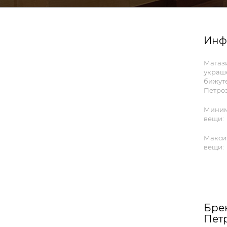
Инф
Магаз
украш
бижут
Петроз
Миним
вещи:
Макси
вещи:
Бре
Пет