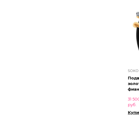
SOKO
Подв
золо
фиан
31 50
руб.
Купи