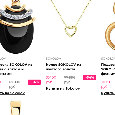
LOV
SOKOLOV
SOKOLO
еска SOKOLOV из
Колье SOKOLOV из
Подвес
та с агатом и
желтого золота
SOKOLO
итами
фианит
35 100
77 990
-54%
0
69 990
-54%
руб.
руб.
30 150
руб.
руб.
Купить на Sokolov
ть на Sokolov
Купить