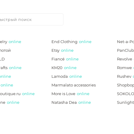
elry
online
End Clothing
online
Net-a-Po
лотой
Etsy
online
PanClub
LD
Fiancé
online
Revolve
afts
online
KM20
online
Romwe
online
Lamoda
online
Rushev
online
Marmalato accessories
Shopbo
boutique.ru
online
More is Love
online
SOKOLO
One
online
Natasha Dea
online
Sunlight