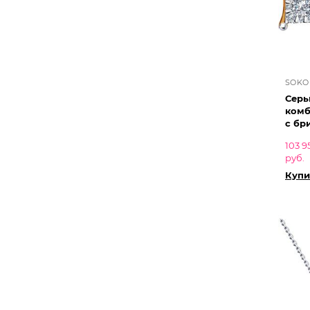
SOKO
Серь
комб
с бр
103 9
руб.
Купи