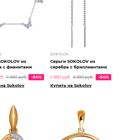
V
SOKOLOV
SOKOLOV из
Серьги SOKOLOV из
а с фианитами
серебра с бриллиантами
уб.
11 990 руб.
-54%
2 880 руб.
6 390 руб.
-54%
 на Sokolov
Купить на Sokolov