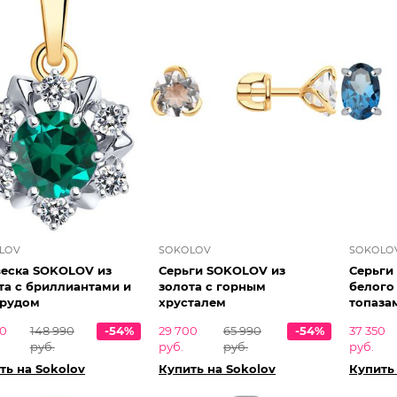
LOV
SOKOLOV
SOKOLO
еска SOKOLOV из
Серьги SOKOLOV из
Серьги
та с бриллиантами и
золота с горным
белого
рудом
хрусталем
топаза
50
148 990
-54%
29 700
65 990
-54%
37 350
руб.
руб.
руб.
руб.
ть на Sokolov
Купить на Sokolov
Купить