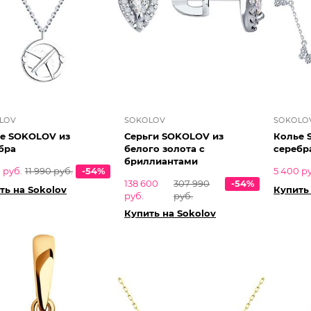
LOV
SOKOLOV
SOKOLO
е SOKOLOV из
Серьги SOKOLOV из
Колье 
бра
белого золота с
серебр
бриллиантами
 руб.
11 990 руб.
-54%
5 400 р
138 600
307 990
-54%
ть на Sokolov
Купить
руб.
руб.
Купить на Sokolov