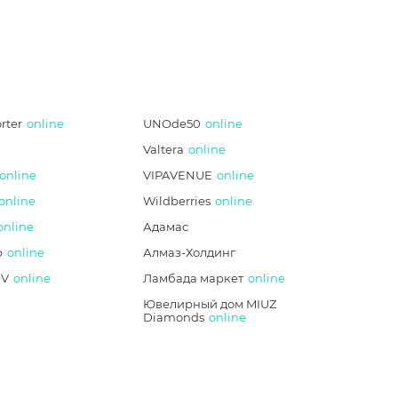
rter
online
UNOde50
online
Valtera
online
online
VIPAVENUE
online
online
Wildberries
online
online
Адамас
p
online
Алмаз-Холдинг
V
online
Ламбада маркет
online
Ювелирный дом MIUZ
Diamonds
online