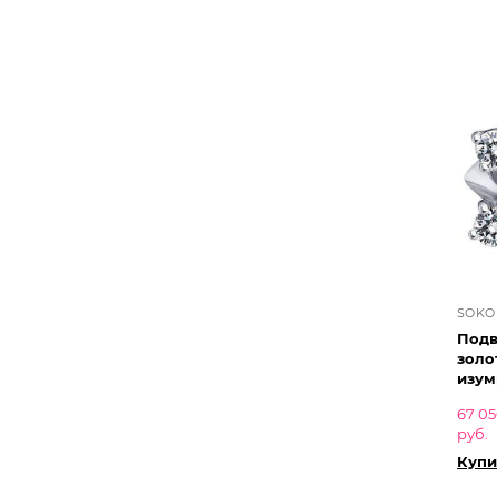
SOKO
Подв
золо
изум
67 0
руб.
Купи