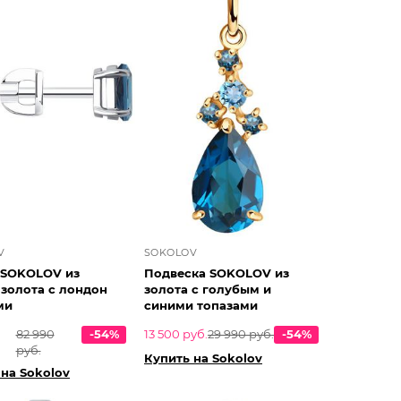
V
SOKOLOV
 SOKOLOV из
Подвеска SOKOLOV из
 золота с лондон
золота с голубым и
ми
синими топазами
82 990
-54%
13 500 руб.
29 990 руб.
-54%
руб.
Купить на Sokolov
 на Sokolov