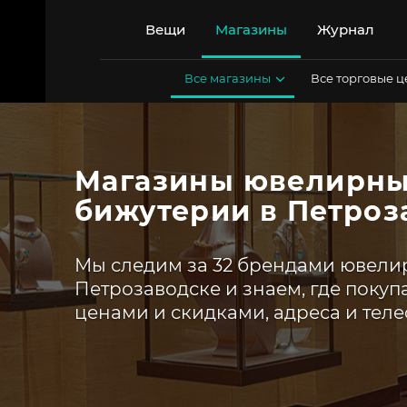
Перейти
к
Вещи
Магазины
Журнал
содержимому
Все магазины
Все торговые 
Магазины ювелирны
бижутерии в Петроз
Мы следим за 32 брендами ювели
Петрозаводске и знаем, где покуп
ценами и скидками, адреса и тел