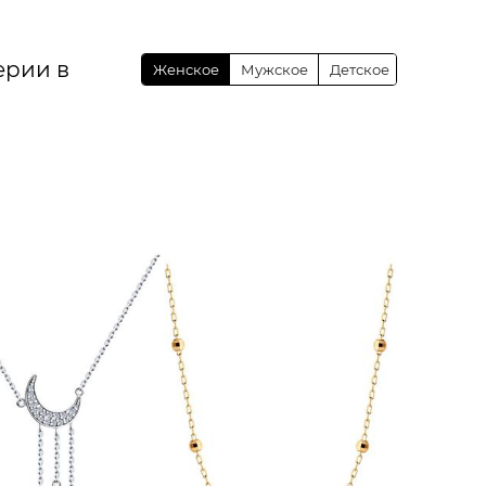
ерии в
Женское
Мужское
Детское