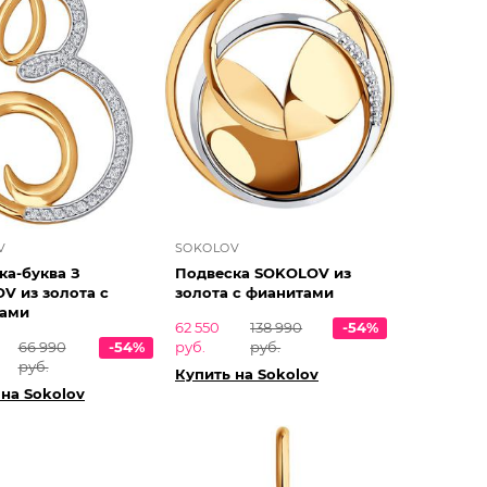
V
SOKOLOV
ка-буква З
Подвеска SOKOLOV из
V из золота с
золота с фианитами
ами
62 550
138 990
-54%
66 990
-54%
руб.
руб.
руб.
Купить на Sokolov
 на Sokolov