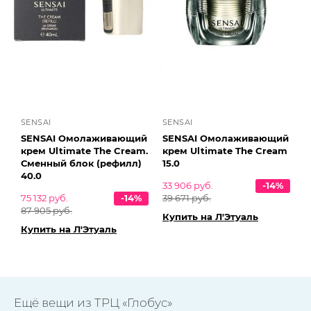
SENSAI
SENSAI
SENSAI Омолаживающий
SENSAI Омолаживающий
крем Ultimate The Cream.
крем Ultimate The Cream
Сменный блок (рефилл)
15.0
40.0
33 906 руб.
-14%
75 132 руб.
-14%
39 671 руб.
87 905 руб.
Купить на Л'Этуаль
Купить на Л'Этуаль
Ещё вещи из ТРЦ «Глобус»