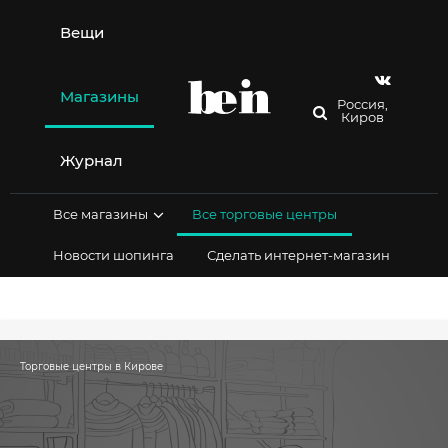
Перейти
к
Вещи
содержимому
Магазины
Россия,
Киров
Журнал
Все магазины
Все торговые центры
Новости шопинга
Сделать интернет-магазин
Торговые центры в Кирове