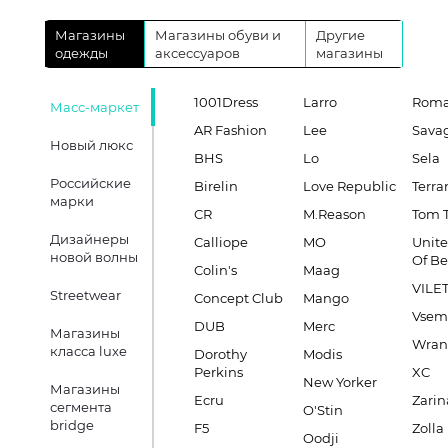
Магазины
Магазины обуви и
Другие
одежды
аксессуаров
магазины
1001Dress
Larro
Roma
Масс-маркет
AR Fashion
Lee
Sava
Новый люкс
BHS
Lo
Sela
Российские
Birelin
Love Republic
Terra
марки
CR
M.Reason
Tom T
Дизайнеры
Calliope
MO
Unite
новой волны
Of B
Colin's
Maag
VILE
Streetwear
Concept Club
Mango
Vsem
DUB
Merc
Магазины
Wran
класса luxe
Dorothy
Modis
Perkins
XC
New Yorker
Магазины
Ecru
Zarin
сегмента
O'Stin
bridge
F5
Zolla
Oodji