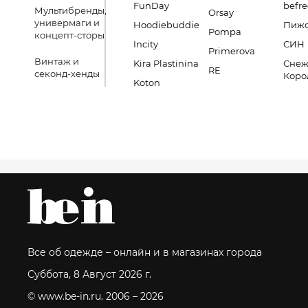
FunDay
befre
Мультибренды,
Orsay
универмаги и
Hoodiebuddie
Пиж
Pompa
концепт-сторы
Incity
СИН
Primerova
Винтаж и
Kira Plastinina
Снеж
RE
секонд-хенды
Коро
Koton
Все об одежде – онлайн и в магазинах города
Суббота, 8 Август 2026 г.
© www.be-in.ru. 2006 – 2026