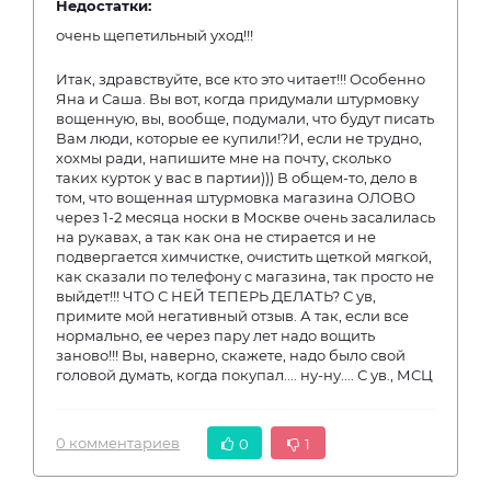
Недостатки:
очень щепетильный уход!!!
Итак, здравствуйте, все кто это читает!!! Особенно
Яна и Саша. Вы вот, когда придумали штурмовку
вощенную, вы, вообще, подумали, что будут писать
Вам люди, которые ее купили!?И, если не трудно,
хохмы ради, напишите мне на почту, сколько
таких курток у вас в партии))) В общем-то, дело в
том, что вощенная штурмовка магазина ОЛОВО
через 1-2 месяца носки в Москве очень засалилась
на рукавах, а так как она не стирается и не
подвергается химчистке, очистить щеткой мягкой,
как сказали по телефону с магазина, так просто не
выйдет!!! ЧТО С НЕЙ ТЕПЕРЬ ДЕЛАТЬ? С ув,
примите мой негативный отзыв. А так, если все
нормально, ее через пару лет надо вощить
заново!!! Вы, наверно, скажете, надо было свой
головой думать, когда покупал.... ну-ну.... С ув., МСЦ
0 комментариев
0
1