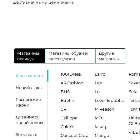
шестизначными ценниками.
Магазины
Магазины обуви и
Другие
одежды
аксессуаров
магазины
1001Dress
Larro
Roma
Масс-маркет
AR Fashion
Lee
Sava
Новый люкс
BHS
Lo
Sela
Российские
Birelin
Love Republic
Terra
марки
CR
M.Reason
Tom T
Дизайнеры
Calliope
MO
Unite
новой волны
Of B
Colin's
Maag
VILE
Streetwear
Concept Club
Mango