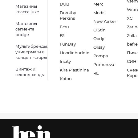
Vsem
DUB
Merc
Магазины
Wran
класса luxe
Dorothy
Modis
Perkins
XC
New Yorker
Магазины
Ecru
Zarin
сегмента
O'Stin
bridge
F5
Zolla
Oodji
FunDay
befre
Мультибренды,
Orsay
универмаги и
Hoodiebuddie
Пиж
Pompa
концепт-сторы
Incity
СИН
Primerova
Винтаж и
Kira Plastinina
Снеж
RE
секонд-хенды
Коро
Koton