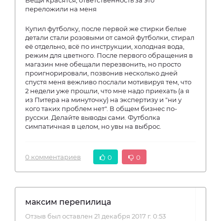
Вещи красятся, ответственность за это
переложили на меня
Купил футболку, после первой же стирки белые
детали стали розовыми от самой футболки, стирал
её отдельно, всё по инструкции, холодная вода,
режим для цветного. После первого обращения в
магазин мне обещали перезвонить, но просто
проигнорировали, позвонив несколько дней
спустя меня вежливо послали мотивируя тем, что
2 недели уже прошли, что мне надо приехать (а я
из Питера на минуточку) на экспертизу и "ни у
кого таких проблем нет". В общем бизнес по-
русски. Делайте выводы сами. Футболка
симпатичная в целом, но увы на выброс.
0 комментариев
0
0
максим перепилица
Отзыв был оставлен 21 декабря 2017 г. 0:53