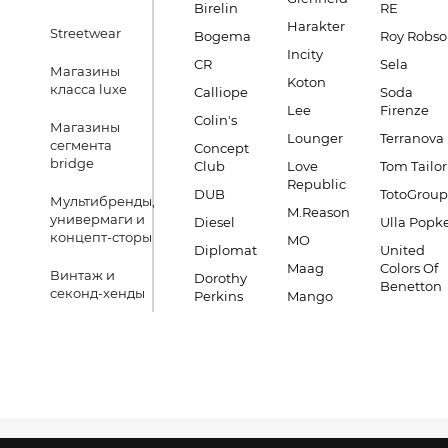
Birelin
RE
Harakter
Streetwear
Bogema
Roy Robs
Incity
CR
Sela
Магазины
Koton
класса luxe
Calliope
Soda
Lee
Firenze
Colin's
Магазины
Lounger
Terranova
сегмента
Concept
bridge
Club
Love
Tom Tailor
Republic
DUB
TotoGroup
Мультибренды,
M.Reason
универмаги и
Diesel
Ulla Popk
концепт-сторы
MO
Diplomat
United
Maag
Colors Of
Винтаж и
Dorothy
Benetton
секонд-хенды
Perkins
Mango