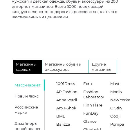
мужская и детская одежда, обувь и аксессуары из 200
интернет-магазинов. Всего 5000 новых вещей
каждую неделю: от недорогих кроссовок до платьев с
шестизначными ценниками.
Магазины
Магазины обуви и
Другие
одежды
аксессуаров
магазины
1001Dress
Ecru
Mavi
Масс-маркет
AR Fashion
Fashion
Modis
Новый люкс
Laboratory
Anna Verdi
New Yorke
Finn Flare
Российские
Art-T-Shok
O'Stin
марки
FunDay
BML
Oodji
Glance
Дизайнеры
Balizza
Pompa
новой волны
Glenfield