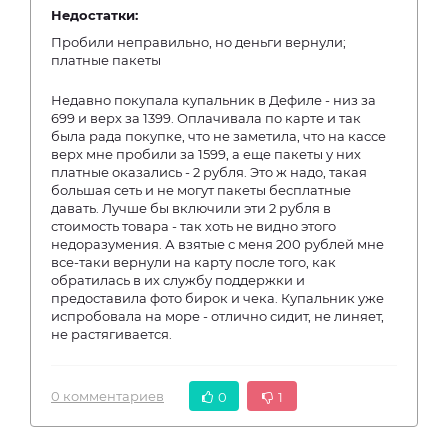
Недостатки:
Пробили неправильно, но деньги вернули;
платные пакеты
Недавно покупала купальник в Дефиле - низ за
699 и верх за 1399. Оплачивала по карте и так
была рада покупке, что не заметила, что на кассе
верх мне пробили за 1599, а еще пакеты у них
платные оказались - 2 рубля. Это ж надо, такая
большая сеть и не могут пакеты бесплатные
давать. Лучше бы включили эти 2 рубля в
стоимость товара - так хоть не видно этого
недоразумения. А взятые с меня 200 рублей мне
все-таки вернули на карту после того, как
обратилась в их службу поддержки и
предоставила фото бирок и чека. Купальник уже
испробовала на море - отлично сидит, не линяет,
не растягивается.
0 комментариев
0
1