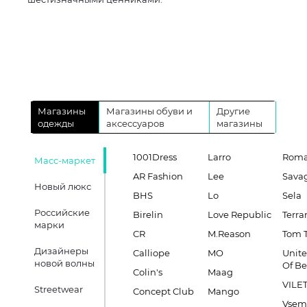
Магазины
Магазины обуви и
Другие
одежды
аксессуаров
магазины
1001Dress
Larro
Roma
Масс-маркет
AR Fashion
Lee
Sava
Новый люкс
BHS
Lo
Sela
Российские
Birelin
Love Republic
Terra
марки
CR
M.Reason
Tom T
Дизайнеры
Calliope
MO
Unite
новой волны
Of B
Colin's
Maag
VILE
Streetwear
Concept Club
Mango
Vsem