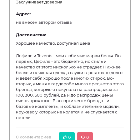
Заслуживает доверия
Адрес:
не внесен автором отзыва
Достоинства:
Хорошее качество, доступная цена
Дефиле и Tezenis - мои любимые марки белья. Во-
первых, Дефиле - это бюджетно, но стиль и
качество от этого нисколько не страдает. Нижнее
белье и пляжная одежда служит достаточно долго
и ведет себя хорошо после многих стирок. Во-
вторых, у меня в гардеробе много предметов этого
бренда, которые я покупала на распродажах за
100, 300, 500 рублей, да и до распродаж цены
очень приятные. В ассортименте бренда - и
базовые комплекты, и соблазнительные модели,
кружево у которых не колется и не спускается с
петель.
0 комментариев
0
0