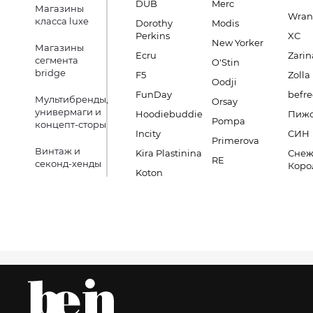
DUB
Merc
Магазины
Wran
класса luxe
Dorothy
Modis
Perkins
XC
New Yorker
Магазины
Ecru
Zarin
сегмента
O'Stin
bridge
F5
Zolla
Oodji
FunDay
befre
Мультибренды,
Orsay
универмаги и
Hoodiebuddie
Пиж
Pompa
концепт-сторы
Incity
СИН
Primerova
Винтаж и
Kira Plastinina
Снеж
RE
секонд-хенды
Коро
Koton