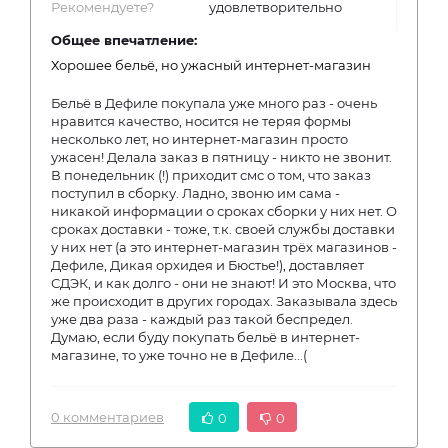
Рекомендуете?
удовлетворительно
Общее впечатление:
Хорошее бельё, но ужасный интернет-магазин
Бельё в Дефиле покупала уже много раз - очень
нравится качество, носится не теряя формы
несколько лет, но интернет-магазин просто
ужасен! Делала заказ в пятницу - никто не звонит.
В понедельник (!) приходит смс о том, что заказ
поступил в сборку. Ладно, звоню им сама -
никакой информации о сроках сборки у них нет. О
сроках доставки - тоже, т.к. своей службы доставки
у них нет (а это интернет-магазин трёх магазинов -
Дефиле, Дикая орхидея и Бюстье!), доставляет
СДЭК, и как долго - они не знают! И это Москва, что
же происходит в других городах. Заказывала здесь
уже два раза - каждый раз такой беспредел.
Думаю, если буду покупать бельё в интернет-
магазине, то уже точно не в Дефиле...(
0 комментариев
0
0