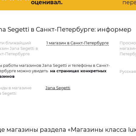
оценивал
.
пер
na Segetti в Санкт-Петербурге: информер
ти ближайший
1 магазин в Санкт-Петербурге
Просмо
зин Jana Segetti в
магазин
кт-Петербурге
Петербу
ы работы магазинов Jana Segetti и телефоны в Санкт-
ербурге можно увидеть
на страницах конкретных
Русская
азинов
нды в магазине
Jana Segetti
 Segetti:
е магазины раздела «Магазины класса lu