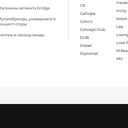
Harak
CR
агазины сегмента bridge
Incity
Calliope
Koton
ультибренды, универмаги и
Colin's
онцепт-сторы
Lee
Concept Club
Loung
интаж и секонд-хенды
DUB
Love 
Diesel
M.Rea
Diplomat
MO