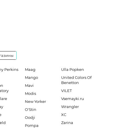
газины
hy Perkins
Maag
Ulla Popken
Mango
United Colors Of
Benetton
on
Mavi
atory
VILET
Modis
lare
Vsemayki.ru
New Yorker
ay
Wrangler
O'Stin
e
XC
Oodji
eld
Zarina
Pompa