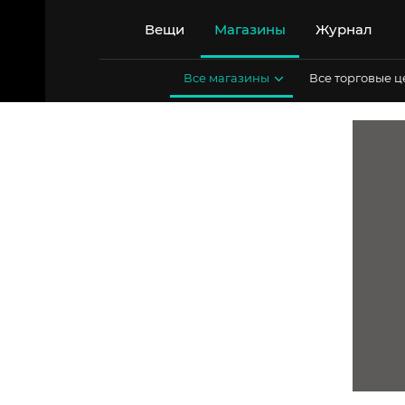
Перейти
к
Вещи
Магазины
Журнал
содержимому
Все магазины
Все торговые 