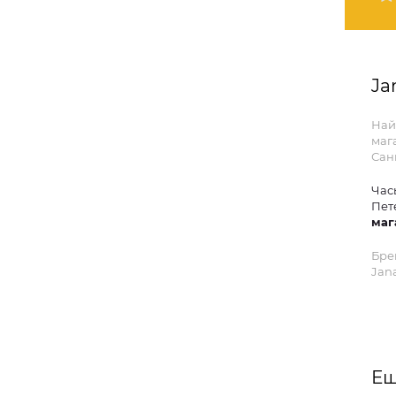
Ja
Най
мага
Сан
Час
Пет
маг
Бре
Jana
Ещ