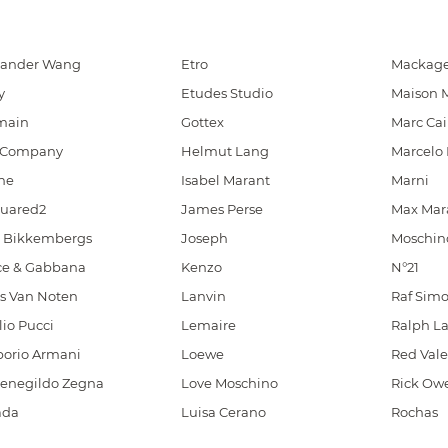
xander Wang
Etro
Mackag
y
Etudes Studio
Maison 
main
Gottex
Marc Ca
. Company
Helmut Lang
Marcelo 
ne
Isabel Marant
Marni
uared2
James Perse
Max Mar
k Bikkembergs
Joseph
Moschin
ce & Gabbana
Kenzo
N°21
es Van Noten
Lanvin
Raf Sim
io Pucci
Lemaire
Ralph L
orio Armani
Loewe
Red Vale
enegildo Zegna
Love Moschino
Rick Ow
ada
Luisa Cerano
Rochas