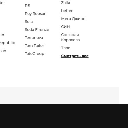
ter
Zolla
RE
befree
Roy Robson
Мега Джинс
Sela
СИН
Soda Firenze
er
Снежная
Terranova
Королева
Republic
Tom Tailor
Твое
son
TotoGroup
Смотреть все