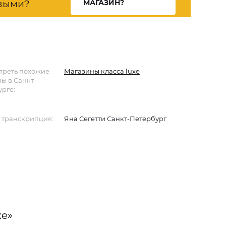
выми?
МАГАЗИН?
треть похожие
Магазины класса luxe
ы в Санкт-
рге:
 транскрипция:
Яна Сегетти Санкт-Петербург
xe»