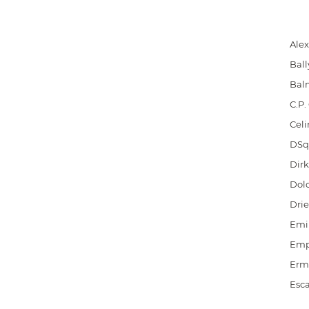
Ale
Ball
Bal
C.P
Celi
DSq
Dir
Dol
Dri
Emil
Emp
Erm
Esc