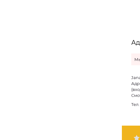
Ад
Мы
Jana
Адре
(вхо
Смо
Тел