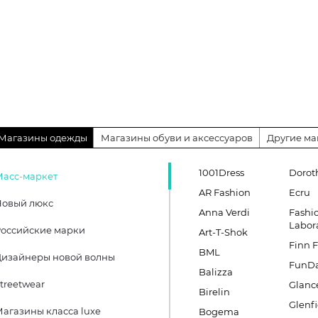
Магазины одежды
Магазины обуви и аксессуаров
Другие ма
1001Dress
Dorot
Масс-маркет
AR Fashion
Ecru
Новый люкс
Anna Verdi
Fashi
Labor
оссийские марки
Art-T-Shok
Finn F
BML
Дизайнеры новой волны
FunD
Balizza
treetwear
Glanc
Birelin
Glenfi
агазины класса luxe
Bogema