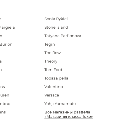
e
Sonia Rykiel
Margiela
Stone Island
in
Tatyana Parfionova
Burlon
Tegin
The Row
a
Theory
o
Tom Ford
Topaza pella
ons
Valentino
auren
Versace
ntino
Yohji Yamamoto
ens
Все магазины раздела
«Магазины класса luxe»