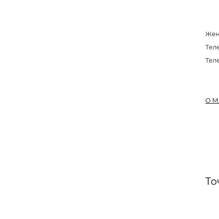
Жен
Тел
Тел
О М
То