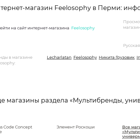
тернет-магазин Feelosophy в Перми: ин
Просмо
магазин
ейти на сайт интернет-магазина
Feelosophy
Русская
нды в магазине
Lecharlatan
Feelosophy
Никита Грузовик
I
losophy:
е магазины раздела «Мультибренды, унив
ss Code Concept
Элемент Роскоши
Все маг
e
«Мульти
универм