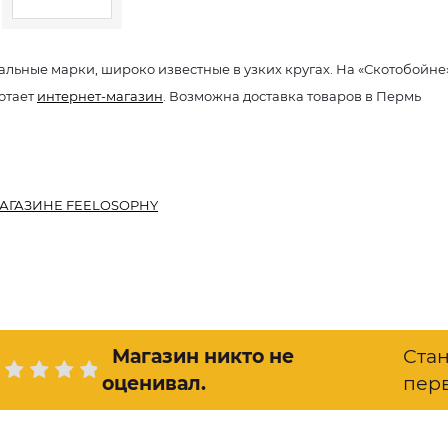
альные марки, широко известные в узких кругах. На «Скотобойне
отает
интернет-магазин
. Возможна доставка товаров в Пермь
АГАЗИНЕ FEELOSOPHY
Магазин никто не
Ста
оценивал
.
пер