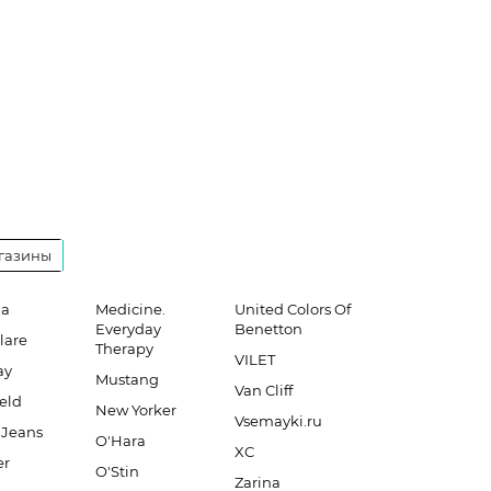
газины
ia
Medicine.
United Colors Of
Everyday
Benetton
lare
Therapy
VILET
ay
Mustang
Van Cliff
eld
New Yorker
Vsemayki.ru
 Jeans
O'Hara
XC
er
O'Stin
Zarina