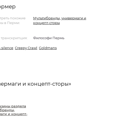
формер
треть похожие
Мультибренды, универмаги и
ы в Перми:
концепт-сторы
 транскрипция:
Философи Пермь
n silence
Creepy Crawl
Goldmans
ермаги и концепт-сторы»
азины раздела
бренды,
аги и концепт-