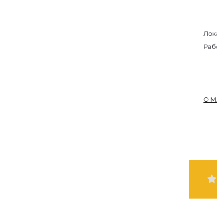
Лок
Раб
О М