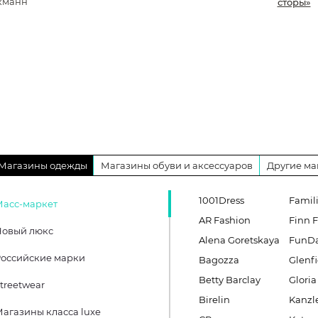
кманн
сторы»
Магазины одежды
Магазины обуви и аксессуаров
Другие ма
1001Dress
Famil
Масс-маркет
AR Fashion
Finn F
Новый люкс
Alena Goretskaya
FunD
оссийские марки
Bagozza
Glenfi
Betty Barclay
Gloria
treetwear
Birelin
Kanzl
агазины класса luxe