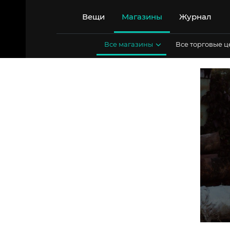
Перейти
к
Вещи
Магазины
Журнал
содержимому
Все магазины
Все торговые 