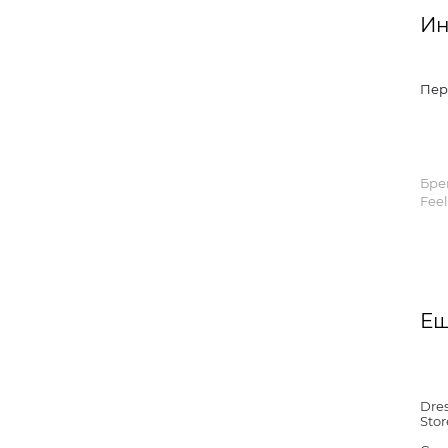
Ин
Пер
Бре
Fee
Ещ
Dre
Stor