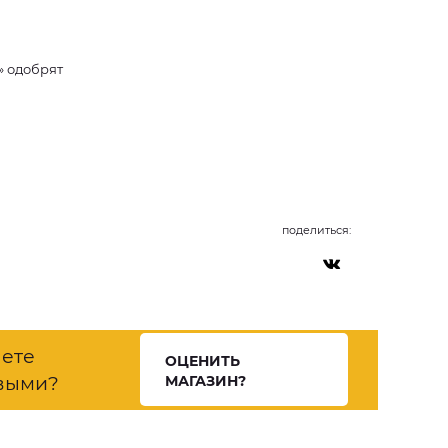
» одобрят
поделиться:
нете
ОЦЕНИТЬ
выми?
МАГАЗИН?