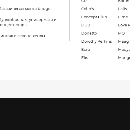
CR
Koton
агазины сегмента bridge
Colin's
Lalis
Concept Club
Lime
ультибренды, универмаги и
онцепт-сторы
DUB
Love 
Donatto
MO
интаж и секонд-хенды
Dorothy Perkins
Maag
Ecru
Madya
Elis
Mang