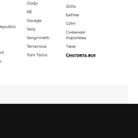
Oodji
Zolla
RE
befree
Savage
СИН
Republic
Sela
Снежная
Serginnetti
Королева
Terranova
Твое
rt
Tom Tailor
Смотреть все
o