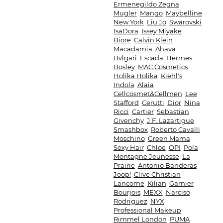
Ermenegildo Zegna
Mugler
Mango
Maybelline
New York
Liu Jo
Swarovski
IsaDora
Issey Miyake
Biore
Calvin Klein
Macadamia
Ahava
Bvlgari
Escada
Hermes
Bosley
MAC Cosmetics
Holika Holika
Kiehl's
Indola
Alaia
Cellcosmet&Cellmen
Lee
Stafford
Cerutti
Dior
Nina
Ricci
Cartier
Sebastian
Givenchy
J.F. Lazartigue
Smashbox
Roberto Cavalli
Moschino
Green Mama
Sexy Hair
Chloe
OPI
Pola
Montagne Jeunesse
La
Prairie
Antonio Banderas
Joop!
Clive Christian
Lancome
Kilian
Garnier
Bourjois
MEXX
Narciso
Rodriguez
NYX
Professional Makeup
Rimmel London
PUMA