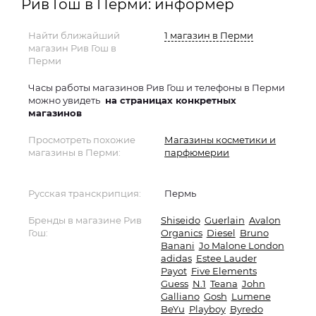
Рив Гош в Перми: информер
Найти ближайший
1 магазин в Перми
магазин Рив Гош в
Перми
Часы работы магазинов Рив Гош и телефоны в Перми
можно увидеть
на страницах конкретных
магазинов
Просмотреть похожие
Магазины косметики и
магазины в Перми:
парфюмерии
Русская транскрипция:
Пермь
Бренды в магазине Рив
Shiseido
Guerlain
Avalon
Гош:
Organics
Diesel
Bruno
Banani
Jo Malone London
adidas
Estee Lauder
Payot
Five Elements
Guess
N.1
Teana
John
Galliano
Gosh
Lumene
BeYu
Playboy
Byredo