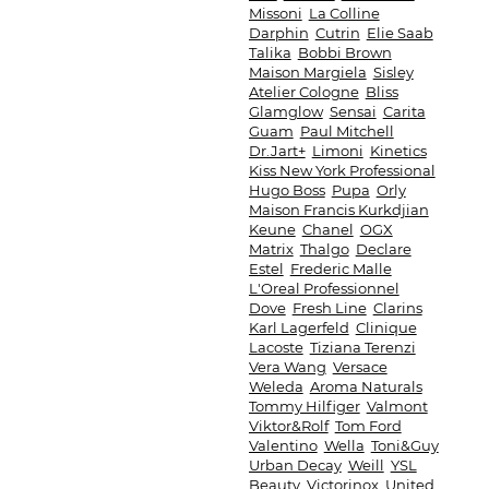
Missoni
La Colline
Darphin
Cutrin
Elie Saab
Talika
Bobbi Brown
Maison Margiela
Sisley
Atelier Cologne
Bliss
Glamglow
Sensai
Carita
Guam
Paul Mitchell
Dr.Jart+
Limoni
Kinetics
Kiss New York Professional
Hugo Boss
Pupa
Orly
Maison Francis Kurkdjian
Keune
Chanel
OGX
Matrix
Thalgo
Declare
Estel
Frederic Malle
L'Oreal Professionnel
Dove
Fresh Line
Clarins
Karl Lagerfeld
Clinique
Lacoste
Tiziana Terenzi
Vera Wang
Versace
Weleda
Aroma Naturals
Tommy Hilfiger
Valmont
Viktor&Rolf
Tom Ford
Valentino
Wella
Toni&Guy
Urban Decay
Weill
YSL
Beauty
Victorinox
United