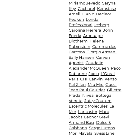
Miriamquevedo
Saryna
Key
Cacharel
Kerastase
Ardell
DKNY
Decleor
Redken
Londa
Professional
Iceberg
Carolina Herrera
John
Frieda
Amouage
Biotherm
Helena
Rubinstein
Comme des
Garcons
Giorgio Armani
Sally Hansen
Carven
Agonist
Caudalie
Alexander McQueen
Paco
Rabanne
Joico
L'Oreal
Paris
CHI
Lanvin
Kenzo
Pal Zileri
Miu Miu
Gucci
Jean Paul Gaultier
Gillette
Prada
Nivea
Bottega
Veneta
Juicy Couture
Escentric Molecules
La
Mer
Lancaster
Marc
Jacobs
Leonor Greyl
Armand Basi
Dolce &
Gabbana
Serge Lutens
Mbr
Mavala
Swiss Line