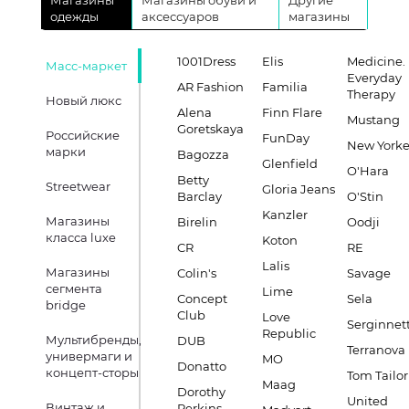
Магазины
Магазины обуви и
Другие
одежды
аксессуаров
магазины
1001Dress
Elis
Medicine.
Масс-маркет
Everyday
AR Fashion
Familia
Therapy
Новый люкс
Alena
Finn Flare
Mustang
Goretskaya
Российские
FunDay
New Yorke
марки
Bagozza
Glenfield
O'Hara
Betty
Streetwear
Gloria Jeans
Barclay
O'Stin
Kanzler
Магазины
Birelin
Oodji
класса luxe
Koton
CR
RE
Lalis
Магазины
Colin's
Savage
сегмента
Lime
Concept
Sela
bridge
Club
Love
Serginnett
Republic
Мультибренды,
DUB
Terranova
универмаги и
MO
Donatto
концепт-сторы
Tom Tailor
Maag
Dorothy
United
Винтаж и
Perkins