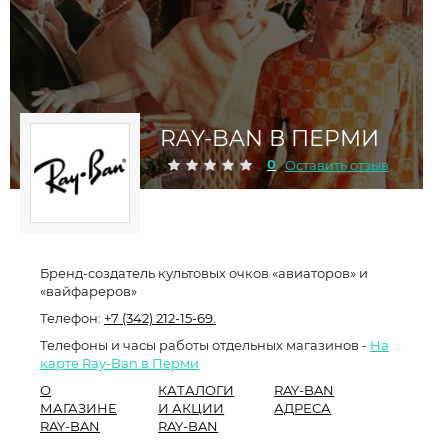
RAY-BAN В ПЕРМИ
0
Оставить отзыв
Бренд-создатель культовых очков «авиаторов» и
«вайфареров»
Телефон:
+7 (342) 212-15-69.
Телефоны и часы работы отдельных магазинов -
На
карте Ray-Ban в Перми
О
КАТАЛОГИ
RAY-BAN
МАГАЗИНЕ
И АКЦИИ
АДРЕСА
RAY-BAN
RAY-BAN