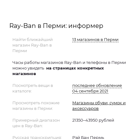
Ray-Ban в Перми: информер
Найти ближайший
13 магазинов в Перми
магазин Ray-Ban в
Перми
Часы работы магазинов Ray-Ban и телефоны в Перми
можно увидеть
на страницах конкретных
магазинов
Посмотреть вещи в
последнее обновление
каталоге:
04 сентября 2021
Просмотреть похожие
Магазины обуви, сумок и
магазины в Перми:
аксессуаров
Примерный диапазон
21350–43950 рублей
цен в Ray-Ban:
Русская транскрипция:
Рэй Бан Пермь