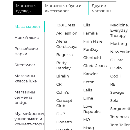
Магазины
Магазины обуви и
Другие
одежды
аксессуаров
магазины
1001Dress
Elis
Medicine.
Масс-маркет
Everyday
AR Fashion
Familia
Therapy
Новый люкс
Alena
Finn Flare
Mustang
Goretskaya
Российские
FunDay
New Yorke
марки
Bagozza
Glenfield
O'Hara
Betty
Streetwear
Gloria Jeans
Barclay
O'Stin
Kanzler
Магазины
Birelin
Oodji
класса luxe
Koton
CR
RE
Lalis
Магазины
Colin's
Savage
сегмента
Lime
Concept
Sela
bridge
Club
Love
Serginnett
Republic
Мультибренды,
DUB
Terranova
универмаги и
MO
Donatto
концепт-сторы
Tom Tailor
Maag