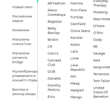
Everyday
AR Fashion
Familia
Therapy
Новый люкс
Alena
Finn Flare
Mustang
Goretskaya
Российские
FunDay
New Yorke
марки
Bagozza
Glenfield
O'Hara
Betty
Streetwear
Gloria Jeans
Barclay
O'Stin
Kanzler
Магазины
Birelin
Oodji
класса luxe
Koton
CR
RE
Lalis
Магазины
Colin's
Savage
сегмента
Lime
Concept
Sela
bridge
Club
Love
Serginnett
Republic
Мультибренды,
DUB
Terranova
универмаги и
MO
Donatto
концепт-сторы
Tom Tailor
Maag
Dorothy
United
Винтаж и
Perkins
Madyart
Colors Of
секонд-хенды
Ecru
Benetton
Mango