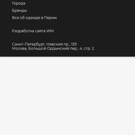
Города
Бренды
Все об одежде в Перми
Разработка сайта WM
Санкт-Петербург, Невский пр., 139
Москва, Большой Ордынский пер., 4, стр. 2