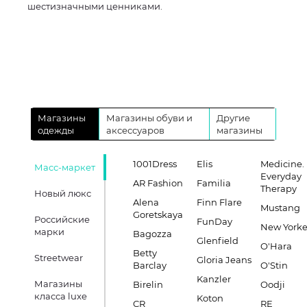
шестизначными ценниками.
Магазины
Магазины обуви и
Другие
одежды
аксессуаров
магазины
1001Dress
Elis
Medicine.
Масс-маркет
Everyday
AR Fashion
Familia
Therapy
Новый люкс
Alena
Finn Flare
Mustang
Goretskaya
Российские
FunDay
New Yorke
марки
Bagozza
Glenfield
O'Hara
Betty
Streetwear
Gloria Jeans
Barclay
O'Stin
Kanzler
Магазины
Birelin
Oodji
класса luxe
Koton
CR
RE