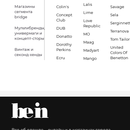
Lalis
Магазины
Colin's
Savage
сегмента
Lime
Concept
Sela
bridge
Club
Love
Serginnett
Republic
Мультибренды,
DUB
Terranova
универмаги и
MO
Donatto
концепт-сторы
Tom Tailor
Maag
Dorothy
United
Винтаж и
Perkins
Madyart
Colors Of
секонд-хенды
Ecru
Benetton
Mango