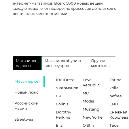
интернет-магазинов. Всего 5000 новых вещей
каждую неделю: от недорогих кроссовок до платьев с
шестизначными ценниками.
Магазины
Магазины обуви и
Другие
одежды
аксессуаров
магазины
1001Dress
Love
Zarina
Масс-маркет
Republic
5 карманов
Zolla
Новый люкс
MO
CR
befree
Modis
Российские
Colin's
СИН
марки
Mustang
Dorothy
Снежная
Perkins
New Yorker
Королева
Streetwear
Elis
O'Stin
Твое