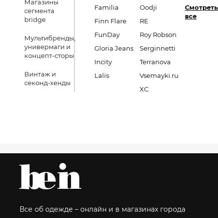
Магазины
Familia
Oodji
Смотреть
сегмента
все
bridge
Finn Flare
RE
FunDay
Roy Robson
Мультибренды,
универмаги и
Gloria Jeans
Serginnetti
концепт-сторы
Incity
Terranova
Винтаж и
Lalis
Vsemayki.ru
секонд-хенды
XC
Все об одежде – онлайн и в магазинах города