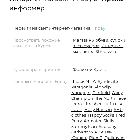
информер
Перейти на сайт интернет-магазина
Friday
Просмотреть похожие
Магазины обуви, сумок и
магазины в Курске:
аксессуаров
,
Интернет-
магазины
,
Streetwear
Русская транскрипция:
Фрайдей Курск
Бренды в магазине Friday:
Якорь МПА
Syndicate
Patagonia
Ripndip
Napapijri
Penfield
Obey
Champion
The North Face
Extra
Thrasher
Huf
ННХ
Levi's
Helly Hansen
SHU
clothes
Happy Socks
Fred
Perry
Anteater
Skills
Sammy Icon
Saucony
Carhartt WIP
Stussy
Юность
Plan B
Fjallraven