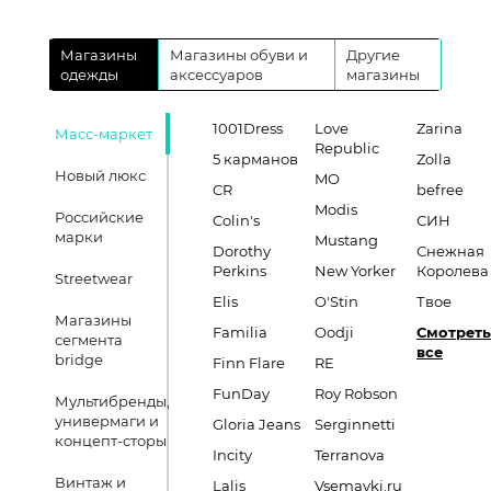
Магазины
Магазины обуви и
Другие
одежды
аксессуаров
магазины
1001Dress
Love
Zarina
Масс-маркет
Republic
5 карманов
Zolla
Новый люкс
MO
CR
befree
Modis
Российские
Colin's
СИН
марки
Mustang
Dorothy
Снежная
Perkins
New Yorker
Королева
Streetwear
Elis
O'Stin
Твое
Магазины
Familia
Oodji
Смотреть
сегмента
все
bridge
Finn Flare
RE
FunDay
Roy Robson
Мультибренды,
универмаги и
Gloria Jeans
Serginnetti
концепт-сторы
Incity
Terranova
Винтаж и
Lalis
Vsemayki.ru