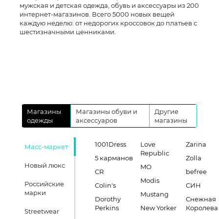
мужская и детская одежда, обувь и аксессуары из 200
интернет-магазинов. Всего 5000 новых вещей
каждую неделю: от недорогих кроссовок до платьев с
шестизначными ценниками.
Магазины
Магазины обуви и
Другие
одежды
аксессуаров
магазины
1001Dress
Love
Zarina
Масс-маркет
Republic
5 карманов
Zolla
Новый люкс
MO
CR
befree
Modis
Российские
Colin's
СИН
марки
Mustang
Dorothy
Снежная
Perkins
New Yorker
Королева
Streetwear