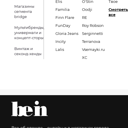
Elis
O'Stin
Твое
Магазины
Familia
Oodji
Смотреть
сегмента
все
bridge
Finn Flare
RE
FunDay
Roy Robson
Мультибренды,
универмаги и
Gloria Jeans
Serginnetti
концепт-сторы
Incity
Terranova
Винтаж и
Lalis
Vsemayki.ru
секонд-хенды
XC