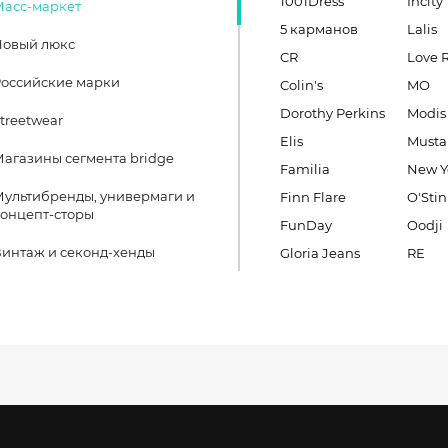
1001Dress
Incity
Масс-маркет
5 карманов
Lalis
Новый люкс
CR
Love 
оссийские марки
Colin's
MO
Dorothy Perkins
Modis
treetwear
Elis
Must
агазины сегмента bridge
Familia
New Y
ультибренды, универмаги и
Finn Flare
O'Stin
онцепт-сторы
FunDay
Oodji
интаж и секонд-хенды
Gloria Jeans
RE