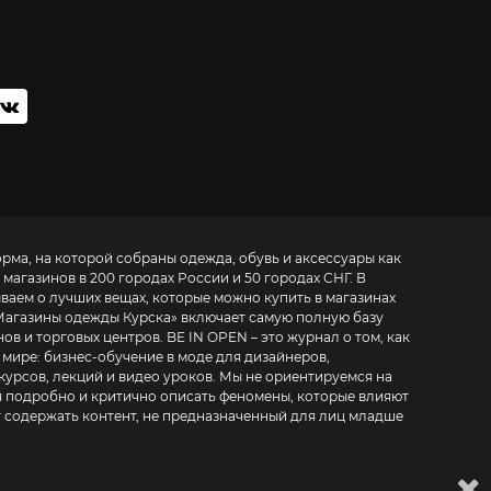
орма, на которой собраны одежда, обувь и аксессуары как
 магазинов в 200 городах России и 50 городах СНГ. В
ываем о лучших вещах, которые можно купить в магазинах
Магазины одежды Курска
» включает самую полную базу
. BE IN OPEN – это журнал о том, как
 мире:
бизнес-обучение в моде для дизайнеров,
курсов, лекций и видео уроков
. Мы не ориентируемся на
 подробно и критично описать феномены, которые влияют
т содержать контент, не предназначенный для лиц младше