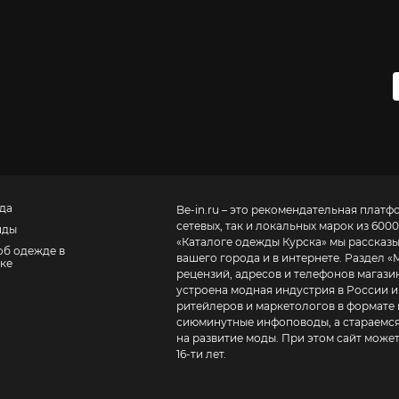
да
Be-in.ru – это рекомендательная платф
сетевых, так и локальных марок из 6000
нды
«
Каталоге одежды Курска
» мы рассказ
об одежде в
вашего города и в интернете. Раздел «
ке
рецензий, адресов и телефонов магазинов и торговых центров
устроена модная индустрия в России и
ритейлеров и маркетологов в формате 
сиюминутные инфоповоды, а стараемся
на развитие моды. При этом сайт може
16-ти лет.