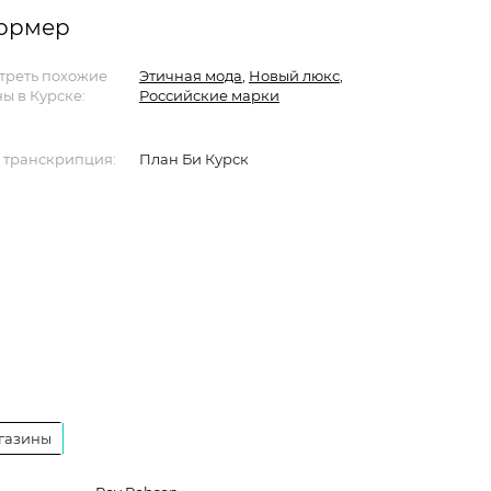
формер
треть похожие
Этичная мода
,
Новый люкс
,
ы в Курске:
Российские марки
 транскрипция:
План Би Курск
газины