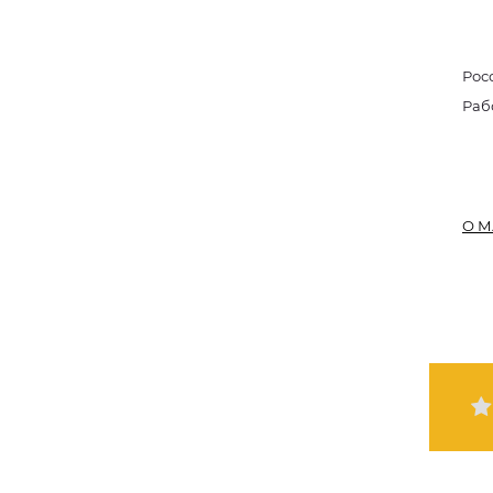
Рос
Раб
О М