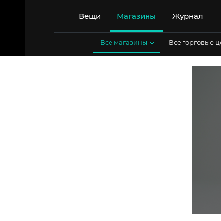
Перейти
к
Вещи
Магазины
Журнал
содержимому
Все магазины
Все торговые 