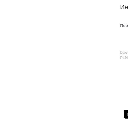
Ин
Пер
Бре
PLN