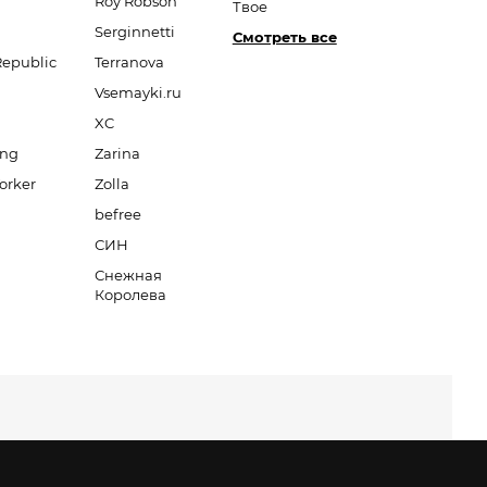
Roy Robson
Твое
Serginnetti
Смотреть все
Republic
Terranova
Vsemayki.ru
XC
ang
Zarina
orker
Zolla
befree
СИН
Снежная
Королева