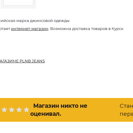
сийская марка джинсовой одежды
отает
интернет-магазин
. Возможна доставка товаров в Курск
АГАЗИНЕ PLNB JEANS
Магазин никто не
Ста
оценивал
.
пер