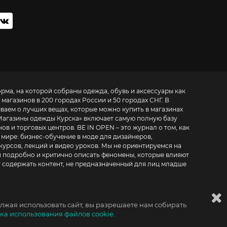
орма, на которой собраны одежда, обувь и аксессуары как
 магазинов в 200 городах России и 50 городах СНГ. В
ываем о лучших вещах, которые можно купить в магазинах
Магазины одежды Курска
» включает самую полную базу
. BE IN OPEN – это журнал о том, как
 мире:
бизнес-обучение в моде для дизайнеров,
курсов, лекций и видео уроков
. Мы не ориентируемся на
 подробно и критично описать феномены, которые влияют
т содержать контент, не предназначенный для лиц младше
лжая использовать сайт, вы разрешаете нам собирать
ка использования файлов cookie.