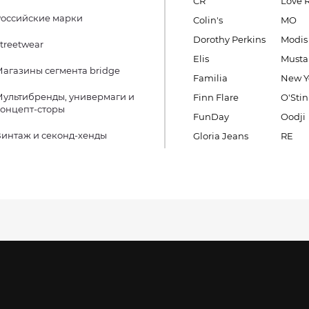
CR
Love 
оссийские марки
Colin's
MO
Dorothy Perkins
Modis
treetwear
Elis
Must
агазины сегмента bridge
Familia
New Y
ультибренды, универмаги и
Finn Flare
O'Stin
онцепт-сторы
FunDay
Oodji
интаж и секонд-хенды
Gloria Jeans
RE