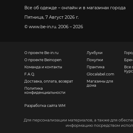
Все об одежде – онлайн и в магазинах города
Пятница, 7 Август 2026 г.
© www.be-in.ru. 2006 – 2026
О проекте Be-in.ru
Лукбуки
Горо
О проекте Beinopen
Покупки
Бре
Команда и контакты
Практика
Все 
Курс
F.A.Q.
Glocalabel.com
Доставка, оплата, возврат
Магазины для
дома
Политика
конфиденциальности
Разработка сайта WM
Санкт-Петербург, Невский пр., 139
Для персонализации материалов, а также для обеспе
Москва, Большой Ордынский пер., 4, стр. 2
информацию посредством исполь