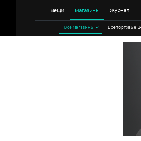
Перейти
к
Вещи
Магазины
Журнал
содержимому
Все магазины
Все торговые 