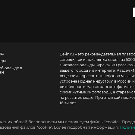
да
Be-in.ru – это рекомендательная платф
сетевых, так и локальных марок из 6000
нды
«
Каталоге одежды Курска
» мы рассказ
об одежде в
вашего города и в интернете. Раздел «
ке
рецензий, адресов и телефонов магазинов и торговых центров
устроена модная индустрия в России и
ритейлеров и маркетологов в формате 
сиюминутные инфоповоды, а стараемся
на развитие моды. При этом сайт може
16-ти лет.
чения общей безопасности мы используем файлы "cookie". Продо
зования файлов "cookie". Более подробная информация:
Полити