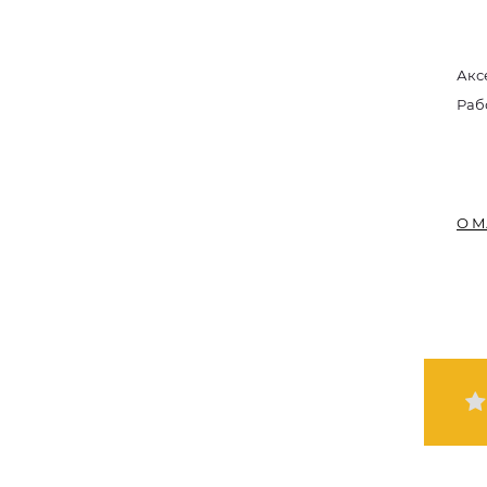
Акс
Раб
О М