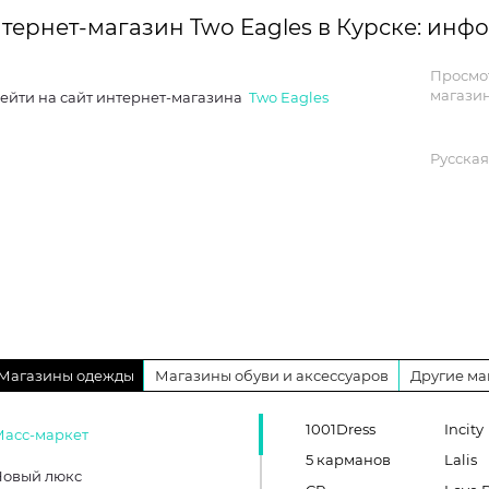
тернет-магазин Two Eagles в Курске: инф
Просмо
магазин
ейти на сайт интернет-магазина
Two Eagles
Русская
Магазины одежды
Магазины обуви и аксессуаров
Другие ма
1001Dress
Incity
Масс-маркет
5 карманов
Lalis
Новый люкс