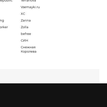
Republic
Terranova
Vsemayki.ru
XC
ang
Zarina
orker
Zolla
befree
СИН
Снежная
Королева