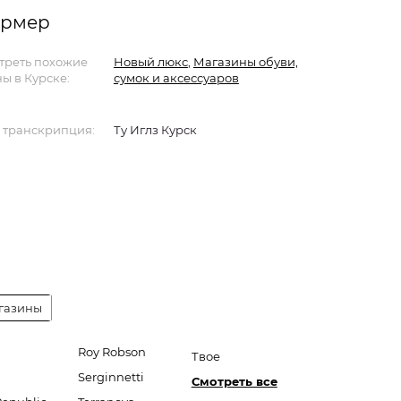
ормер
треть похожие
Новый люкс
,
Магазины обуви,
ы в Курске:
сумок и аксессуаров
 транскрипция:
Ту Иглз Курск
газины
Roy Robson
Твое
Serginnetti
Смотреть все