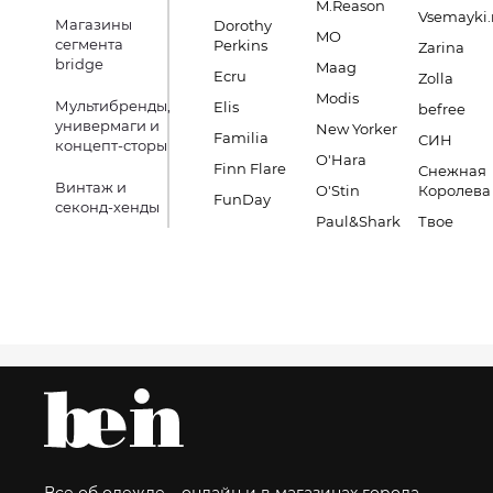
M.Reason
Vsemayki.
Магазины
Dorothy
MO
сегмента
Perkins
Zarina
bridge
Maag
Ecru
Zolla
Modis
Мультибренды,
Elis
befree
универмаги и
New Yorker
Familia
СИН
концепт-сторы
O'Hara
Finn Flare
Снежная
Винтаж и
O'Stin
Королева
FunDay
секонд-хенды
Paul&Shark
Твое