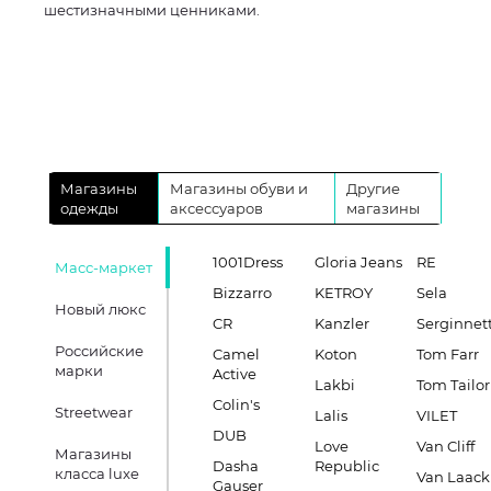
шестизначными ценниками.
Магазины
Магазины обуви и
Другие
одежды
аксессуаров
магазины
1001Dress
Gloria Jeans
RE
Масс-маркет
Bizzarro
KETROY
Sela
Новый люкс
CR
Kanzler
Serginnett
Российские
Camel
Koton
Tom Farr
марки
Active
Lakbi
Tom Tailor
Colin's
Streetwear
Lalis
VILET
DUB
Love
Van Cliff
Магазины
Dasha
Republic
класса luxe
Van Laack
Gauser