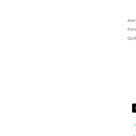
Are
For
Quik