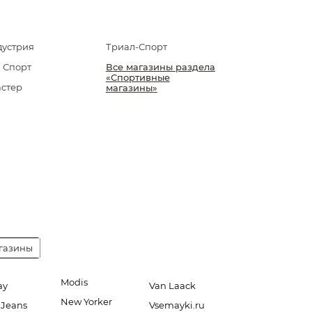
устрия
Триал-Спорт
 Спорт
Все магазины раздела
«Спортивные
стер
магазины»
газины
Modis
ay
Van Laack
New Yorker
 Jeans
Vsemayki.ru