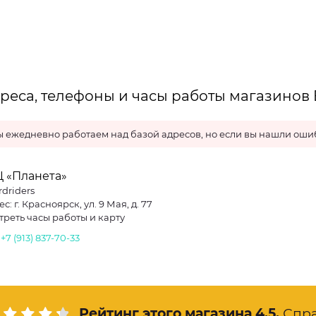
реса, телефоны и часы работы магазинов 
 ежедневно работаем над базой адресов, но если вы нашли ошиб
Ц «Планета»
driders
с: г. Красноярск, ул. 9 Мая, д. 77
треть часы работы и карту
.
+7 (913) 837-70-33
Рейтинг этого магазина
4.5
.
Спр