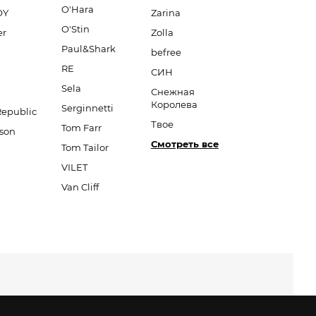
O'Hara
OY
Zarina
O'Stin
er
Zolla
Paul&Shark
befree
RE
СИН
Sela
Снежная
Королева
Serginnetti
Republic
Твое
Tom Farr
son
Смотреть все
Tom Tailor
VILET
Van Cliff