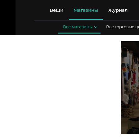
Перейти
к
Вещи
Магазины
Журнал
содержимому
Все магазины
Все торговые 