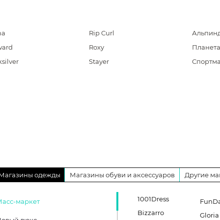
na
Rip Curl
Альпинд
ward
Roxy
Планета
silver
Stayer
Спортма
Магазины одежды
Магазины обуви и аксессуаров
Другие ма
1001Dress
Масс-маркет
FunD
Bizzarro
Gloria