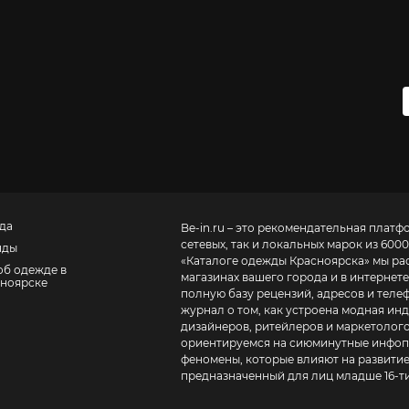
да
Be-in.ru – это рекомендательная платф
сетевых, так и локальных марок из 6000
нды
«
Каталоге одежды Красноярска
» мы ра
об одежде в
магазинах вашего города и в интернете
ноярске
полную базу рецензий, адресов и телефонов маг
журнал о том, как устроена модная инд
дизайнеров, ритейлеров и маркетолого
ориентируемся на сиюминутные инфопо
феномены, которые влияют на развитие
предназначенный для лиц младше 16-ти