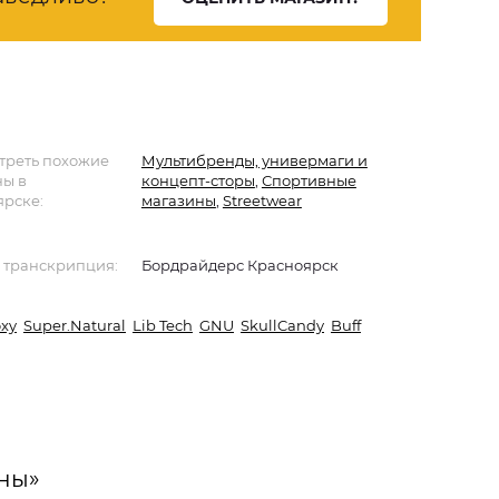
треть похожие
Мультибренды, универмаги и
ны в
концепт-сторы
,
Спортивные
ярске:
магазины
,
Streetwear
 транскрипция:
Бордрайдерс Красноярск
xy
Super.Natural
Lib Tech
GNU
SkullCandy
Buff
ны»