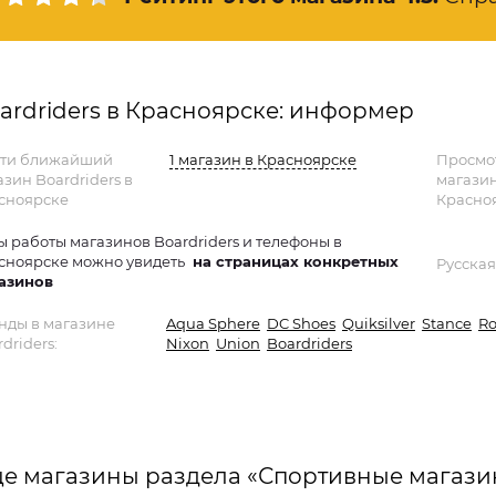
ardriders в Красноярске: информер
ти ближайший
1 магазин в Красноярске
Просмо
азин Boardriders в
магази
сноярске
Красно
ы работы магазинов Boardriders и телефоны в
сноярске можно увидеть
на страницах конкретных
Русская
азинов
нды в магазине
Aqua Sphere
DC Shoes
Quiksilver
Stance
Ro
driders:
Nixon
Union
Boardriders
е магазины раздела «Спортивные магази