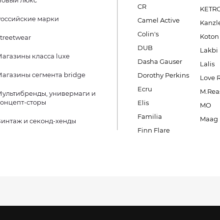
Новый люкс
CR
KETR
оссийские марки
Camel Active
Kanzl
Colin's
Koton
treetwear
DUB
Lakbi
агазины класса luxe
Dasha Gauser
Lalis
агазины сегмента bridge
Dorothy Perkins
Love 
Ecru
M.Rea
ультибренды, универмаги и
онцепт-сторы
Elis
MO
Familia
Maag
интаж и секонд-хенды
Finn Flare