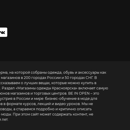
орма, на которой собраны одежда, обувь и аксессуары как
 магазинов в 200 городах России и 50 городах СНГ. В
ссказываем о лучших вещах, которые можно купить в
. Раздел «
Магазины одежды Красноярска
» включает самую
азинов и торговых центров. BE IN OPEN – это
устрия в России и мире:
бизнес-обучение в моде для
в в формате курсов, лекций и видео уроков
. Мы не
воды, а стараемся подробно и критично описать
 моды. При этом сайт может содержать контент, не
 лет.