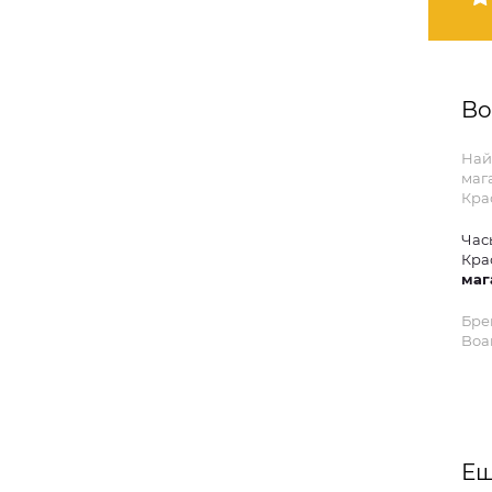
Bo
Най
маг
Кра
Час
Кра
маг
Бре
Boar
Ещ