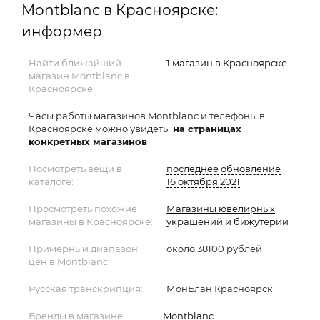
Montblanc в Красноярске:
информер
Найти ближайший
1 магазин в Красноярске
магазин Montblanc в
Красноярске
Часы работы магазинов Montblanc и телефоны в
Красноярске можно увидеть
на страницах
конкретных магазинов
Посмотреть вещи в
последнее обновление
каталоге:
16 октября 2021
Просмотреть похожие
Магазины ювелирных
магазины в Красноярске:
украшений и бижутерии
Примерный диапазон
около 38100 рублей
цен в Montblanc:
Русская транскрипция:
МонБлан Красноярск
Бренды в магазине
Montblanc