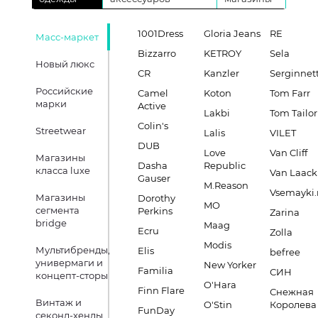
1001Dress
Gloria Jeans
RE
Масс-маркет
Bizzarro
KETROY
Sela
Новый люкс
CR
Kanzler
Serginnett
Российские
Camel
Koton
Tom Farr
марки
Active
Lakbi
Tom Tailor
Colin's
Streetwear
Lalis
VILET
DUB
Love
Van Cliff
Магазины
Dasha
Republic
класса luxe
Van Laack
Gauser
M.Reason
Vsemayki.
Магазины
Dorothy
MO
сегмента
Perkins
Zarina
bridge
Maag
Ecru
Zolla
Modis
Мультибренды,
Elis
befree
универмаги и
New Yorker
Familia
СИН
концепт-сторы
O'Hara
Finn Flare
Снежная
Винтаж и
O'Stin
Королева
FunDay
секонд-хенды