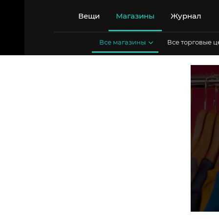
Перейти
к
Вещи
Магазины
Журнал
содержимому
Все магазины
Все торговые 