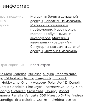
е: информер
треть похожие
Магазины белья и домашней
ны в
одежды
,
Спортивные магазины
,
ярске:
Магазины косметики и
парфюмерии
,
Масс-маркет
,
Магазины обуви, сумок и
аксессуаров
,
Магазины
ювелирных украшений и
бижутерии
,
Магазины детской
одежды
,
Интернет-магазины
 транскрипция:
Красноярск
rio Richi
Malerba
Burlesco
Migura
Roberto Nardi
ja
J&Elisabeth
Punta
Josey Kids
Stilla s.r.l.
Hobby Line
Оланж Ассорти
Polar Wolf
Di Daneli
Zarzis
Gabriella
Fine Joyce
Thermowave
Sainy
Men
odgio
Gioferrari
Cross Case
Lawiggi
Roccol
линка
Farfalla
Venusita
JDS
Maestro
X-File
Andrea
Mondigo
Tina Bolotina
Gunze
Intimidea
Esmee