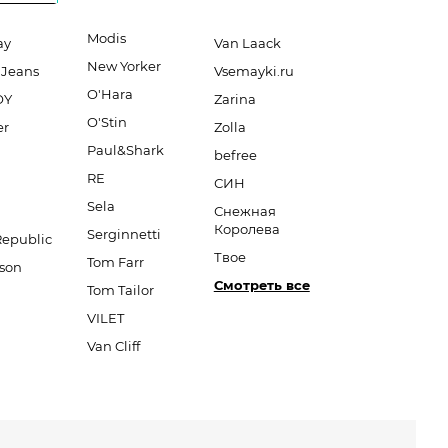
Modis
ay
Van Laack
New Yorker
 Jeans
Vsemayki.ru
O'Hara
OY
Zarina
O'Stin
er
Zolla
Paul&Shark
befree
RE
СИН
Sela
Снежная
Королева
Serginnetti
Republic
Твое
Tom Farr
son
Смотреть все
Tom Tailor
VILET
Van Cliff