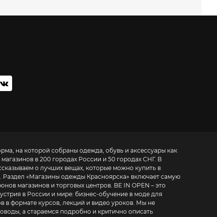
орма, на которой собраны одежда, обувь и аксессуары как
 магазинов в 200 городах России и 50 городах СНГ. В
ссказываем о лучших вещах, которые можно купить в
. Раздел «
Магазины одежды Красноярска
» включает самую
азинов и торговых центров. BE IN OPEN – это
устрия в России и мире:
бизнес-обучение в моде для
в в формате курсов, лекций и видео уроков
. Мы не
воды, а стараемся подробно и критично описать