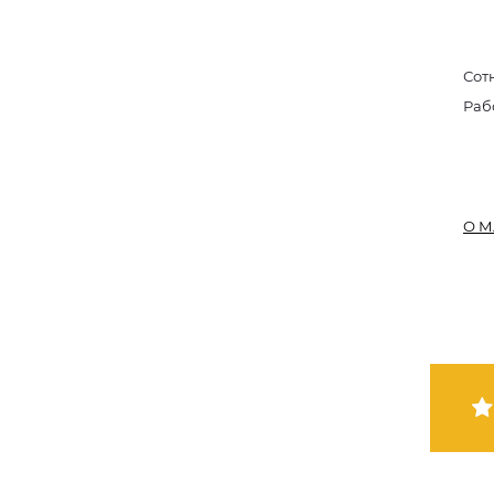
Сот
Раб
О М