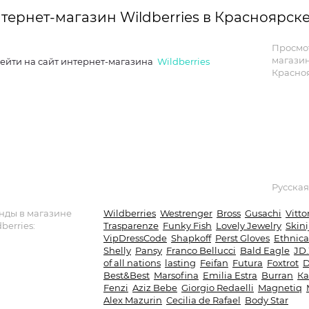
тернет-магазин Wildberries в Красноярск
Просмо
магази
ейти на сайт интернет-магазина
Wildberries
Красно
Русская
нды в магазине
Wildberries
Westrenger
Bross
Gusachi
Vitto
berries:
Trasparenze
Funky Fish
Lovely Jewelry
Skini
VipDressCode
Shapkoff
Perst Gloves
Ethnica
Shelly
Pansy
Franco Bellucci
Bald Eagle
JD.
of all nations
lasting
Feifan
Futura
Foxtrot
D
Best&Best
Marsofina
Emilia Estra
Burran
Ка
Fenzi
Aziz Bebe
Giorgio Redaelli
Magnetiq
Alex Mazurin
Cecilia de Rafael
Body Star