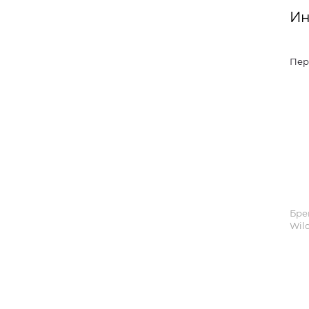
Ин
Пер
Бре
Wild