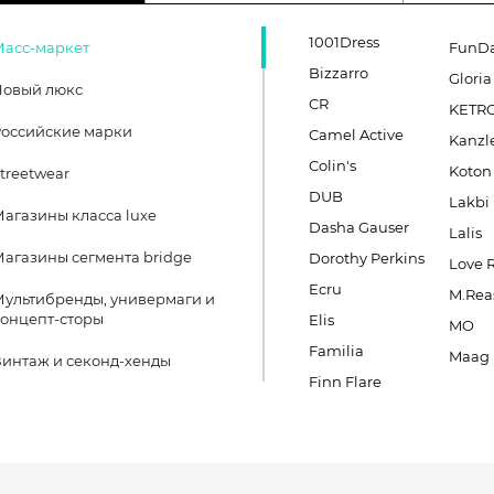
1001Dress
Масс-маркет
FunD
Bizzarro
Gloria
Новый люкс
CR
KETR
оссийские марки
Camel Active
Kanzl
Colin's
Koton
treetwear
DUB
Lakbi
агазины класса luxe
Dasha Gauser
Lalis
агазины сегмента bridge
Dorothy Perkins
Love 
Ecru
M.Rea
ультибренды, универмаги и
онцепт-сторы
Elis
MO
Familia
Maag
интаж и секонд-хенды
Finn Flare