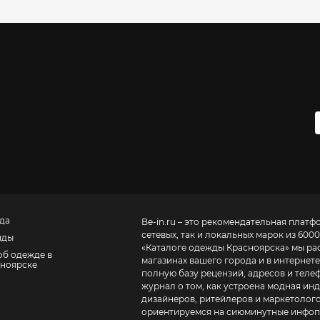
да
Be-in.ru – это рекомендательная платф
сетевых, так и локальных марок из 6000
нды
«
Каталоге одежды Красноярска
» мы ра
об одежде в
магазинах вашего города и в интернете
ноярске
полную базу рецензий, адресов и телефонов маг
журнал о том, как устроена модная инд
дизайнеров, ритейлеров и маркетолого
ориентируемся на сиюминутные инфопо