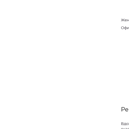
Жен
Ре
Вдо
сча