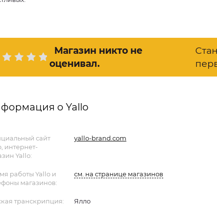
Магазин никто не
Ста
оценивал
.
пер
формация о Yallo
циальный сайт
yallo-brand.com
o, интернет-
зин Yallo:
мя работы Yallo и
см. на странице магазинов
ефоны магазинов:
ская транскрипция:
Ялло