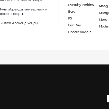
агазины сегмента bridge
Dorothy Perkins
Maag
ультибренды, универмаги и
Ecru
Mang
онцепт-сторы
F5
Merc
интаж и секонд-хенды
FunDay
Modis
Hoodiebuddie