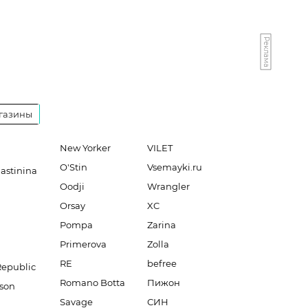
Реклама
газины
New Yorker
VILET
O'Stin
Vsemayki.ru
lastinina
Oodji
Wrangler
Orsay
XC
Pompa
Zarina
Primerova
Zolla
RE
befree
Republic
Romano Botta
Пижон
son
Savage
СИН