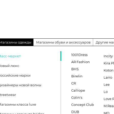
Магазины одежды
Магазины обуви и аксессуаров
Другие ма
1001Dress
Масс-маркет
Incity
AR Fashion
Kira P
Новый люкс
BHS
Koton
оссийские марки
Birelin
Larro
CR
Lee
Дизайнеры новой волны
Calliope
Lo
treetwear
Colin's
Love 
агазины класса luxe
Concept Club
M.Rea
DUB
MO