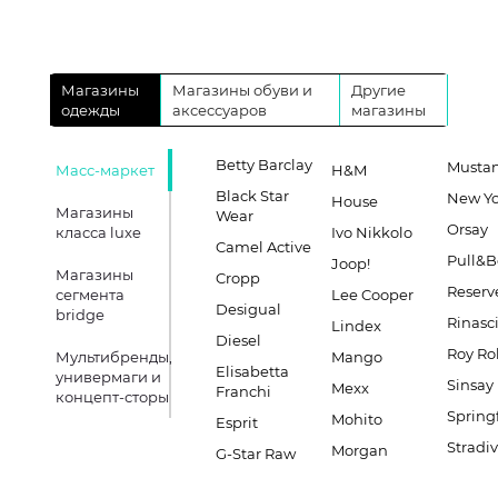
Магазины
Магазины обуви и
Другие
одежды
аксессуаров
магазины
Betty Barclay
Musta
Масс-маркет
H&M
Black Star
New Yo
House
Магазины
Wear
Orsay
класса luxe
Ivo Nikkolo
Camel Active
Pull&B
Joop!
Магазины
Cropp
Reserv
сегмента
Lee Cooper
Desigual
bridge
Rinasc
Lindex
Diesel
Roy Ro
Мультибренды,
Mango
Elisabetta
универмаги и
Sinsay
Mexx
Franchi
концепт-сторы
Spring
Mohito
Esprit
Stradiv
Morgan
G-Star Raw