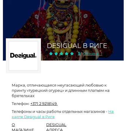
DESIGUAL В РИГЕ
5
Отзывы : 1
Марка, отличающаяся неугасающей любовью к
принту «турецкий огурец» и длинным платьям на
бретельках
Телефон:
+371 2 9218149.
Телефоны и часы работы отдельных магазинов -
На
карте Desigual в Риге
О
DESIGUAL
МАГАЗИНЕ
АДРЕСА