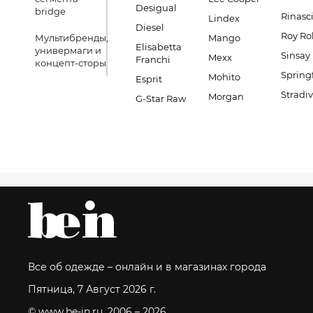
Desigual
bridge
Rinasc
Lindex
Diesel
Roy Ro
Мультибренды,
Mango
Elisabetta
универмаги и
Sinsay
Mexx
Franchi
концепт-сторы
Spring
Mohito
Esprit
Stradiv
Morgan
G-Star Raw
Все об одежде – онлайн и в магазинах города
Пятница, 7 Август 2026 г.
© www.be-in.ru. 2006 – 2026