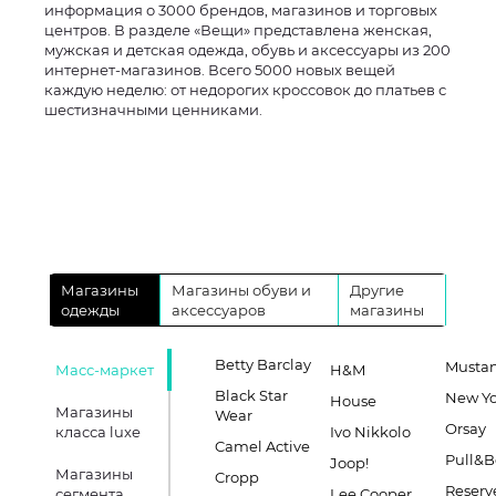
информация о 3000 брендов, магазинов и торговых
центров. В разделе «Вещи» представлена женская,
мужская и детская одежда, обувь и аксессуары из 200
интернет-магазинов. Всего 5000 новых вещей
каждую неделю: от недорогих кроссовок до платьев с
шестизначными ценниками.
Магазины
Магазины обуви и
Другие
одежды
аксессуаров
магазины
Betty Barclay
Musta
Масс-маркет
H&M
Black Star
New Yo
House
Магазины
Wear
Orsay
класса luxe
Ivo Nikkolo
Camel Active
Pull&B
Joop!
Магазины
Cropp
Reserv
сегмента
Lee Cooper