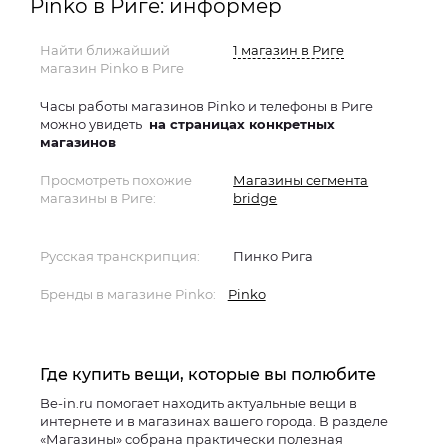
Pinko в Риге: информер
Найти ближайший
1 магазин в Риге
магазин Pinko в Риге
Часы работы магазинов Pinko и телефоны в Риге
можно увидеть
на страницах конкретных
магазинов
Просмотреть похожие
Магазины сегмента
магазины в Риге:
bridge
Русская транскрипция:
Пинко Рига
Бренды в магазине Pinko:
Pinko
Где купить вещи, которые вы полюбите
Be-in.ru помогает находить актуальные вещи в
интернете и в магазинах вашего города. В разделе
«Магазины» собрана практически полезная