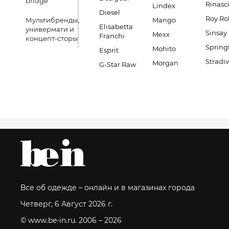
bridge
Rinasc
Lindex
Diesel
Roy Ro
Мультибренды,
Mango
Elisabetta
универмаги и
Sinsay
Mexx
Franchi
концепт-сторы
Spring
Mohito
Esprit
Stradiv
Morgan
G-Star Raw
Все об одежде – онлайн и в магазинах города
Четверг, 6 Август 2026 г.
© www.be-in.ru. 2006 – 2026