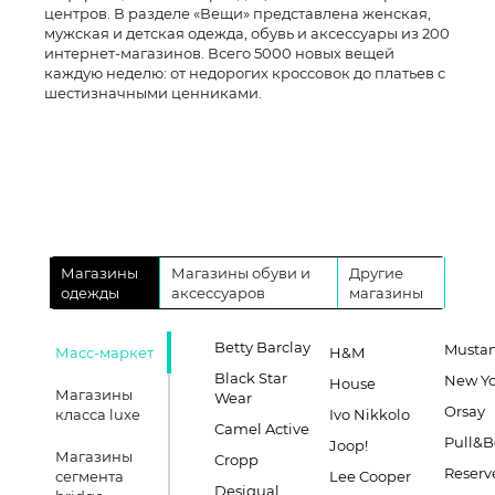
центров. В разделе «Вещи» представлена женская,
мужская и детская одежда, обувь и аксессуары из 200
интернет-магазинов. Всего 5000 новых вещей
каждую неделю: от недорогих кроссовок до платьев с
шестизначными ценниками.
Магазины
Магазины обуви и
Другие
одежды
аксессуаров
магазины
Betty Barclay
Musta
Масс-маркет
H&M
Black Star
New Yo
House
Магазины
Wear
Orsay
класса luxe
Ivo Nikkolo
Camel Active
Pull&B
Joop!
Магазины
Cropp
Reserv
сегмента
Lee Cooper
Desigual