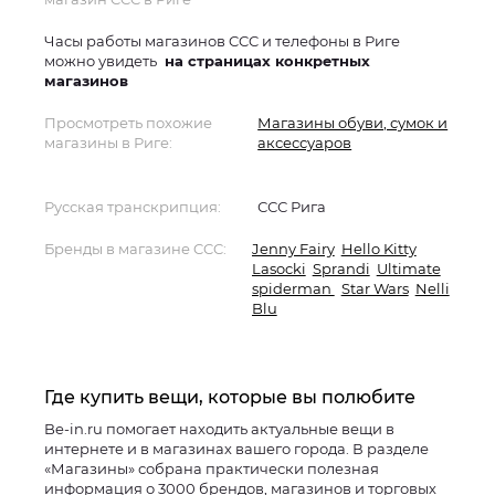
Часы работы магазинов CCC и телефоны в Риге
можно увидеть
на страницах конкретных
магазинов
Просмотреть похожие
Магазины обуви, сумок и
магазины в Риге:
аксессуаров
Русская транскрипция:
ССС Рига
Бренды в магазине CCC:
Jenny Fairy
Hello Kitty
Lasocki
Sprandi
Ultimate
spiderman
Star Wars
Nelli
Blu
Где купить вещи, которые вы полюбите
Be-in.ru помогает находить актуальные вещи в
интернете и в магазинах вашего города. В разделе
«Магазины» собрана практически полезная
информация о 3000 брендов, магазинов и торговых