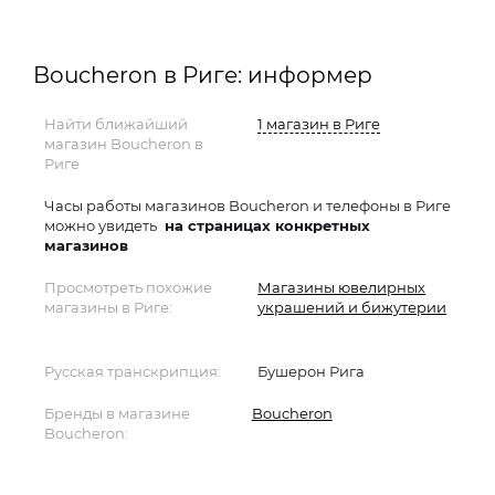
Boucheron в Риге: информер
Найти ближайший
1 магазин в Риге
магазин Boucheron в
Риге
Часы работы магазинов Boucheron и телефоны в Риге
можно увидеть
на страницах конкретных
магазинов
Просмотреть похожие
Магазины ювелирных
магазины в Риге:
украшений и бижутерии
Русская транскрипция:
Бушерон Рига
Бренды в магазине
Boucheron
Boucheron: