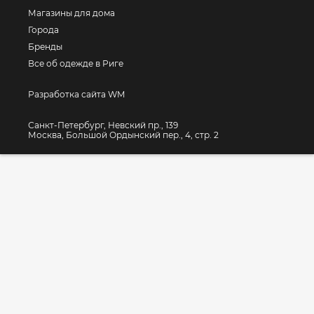
Магазины для дома
Города
Бренды
Все об одежде в Риге
Разработка сайта WM
Санкт-Петербург, Невский пр., 139
Москва, Большой Ордынский пер., 4, стр. 2