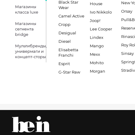
Black Star
New Yo
House
Магазины
Wear
Orsay
класса luxe
Ivo Nikkolo
Camel Active
Pull&B
Joop!
Магазины
Cropp
Reserv
сегмента
Lee Cooper
Desigual
bridge
Rinasc
Lindex
Diesel
Roy Ro
Мультибренды,
Mango
Elisabetta
универмаги и
Sinsay
Mexx
Franchi
концепт-сторы
Spring
Mohito
Esprit
Stradiv
Morgan
G-Star Raw