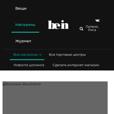
Перейти
к
Вещи
содержимому
Магазины
Латвия,
Рига
Журнал
Все магазины
Все торговые центры
Новости шопинга
Сделать интернет-магазин