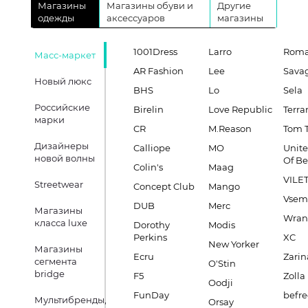
Магазины
Магазины обуви и
Другие
одежды
аксессуаров
магазины
1001Dress
Larro
Roma
Масс-маркет
AR Fashion
Lee
Sava
Новый люкс
BHS
Lo
Sela
Российские
Birelin
Love Republic
Terra
марки
CR
M.Reason
Tom T
Дизайнеры
Calliope
MO
Unite
новой волны
Of B
Colin's
Maag
VILE
Streetwear
Concept Club
Mango
Vsem
DUB
Merc
Магазины
Wran
класса luxe
Dorothy
Modis
Perkins
XC
New Yorker
Магазины
Ecru
Zarin
сегмента
O'Stin
bridge
F5
Zolla
Oodji
FunDay
befre
Мультибренды,
Orsay