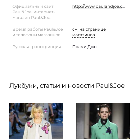
Официальный сайт
http://www.paulandjoe.com/
Paul&Joe, интернет-
магазин Paul&Joe:
Время работы Paul&Joe
см. на странице
и телефоны магазинов:
магазинов
Русская транскрипция:
Поль и Джо
Лукбуки, статьи и новости Paul&Joe