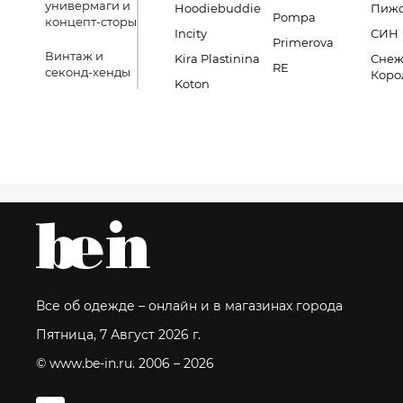
универмаги и
Hoodiebuddie
Пиж
Pompa
концепт-сторы
Incity
СИН
Primerova
Винтаж и
Kira Plastinina
Снеж
RE
секонд-хенды
Коро
Koton
Все об одежде – онлайн и в магазинах города
Пятница, 7 Август 2026 г.
© www.be-in.ru. 2006 – 2026