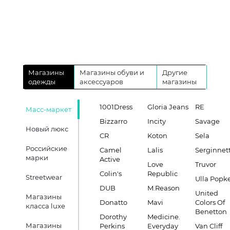
Магазины
Магазины обуви и
Другие
одежды
аксессуаров
магазины
1001Dress
Gloria Jeans
RE
Масс-маркет
Bizzarro
Incity
Savage
Новый люкс
CR
Koton
Sela
Российские
Camel
Lalis
Serginnett
марки
Active
Love
Truvor
Colin's
Republic
Streetwear
Ulla Popk
DUB
M.Reason
United
Магазины
Donatto
Mavi
Colors Of
класса luxe
Benetton
Dorothy
Medicine.
Магазины
Perkins
Everyday
Van Cliff