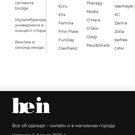
сегмента
Therapy
Ecru
Vsemayki.
bridge
Modis
Elis
XC
Мультибренды,
O'Hara
Familia
Zarina
универмаги и
O'Stin
концепт-сторы
Finn Flare
Zolla
Oodji
FunDay
befree
Винтаж и
Paul&Shark
секонд-хенды
Glenfield
СИН
Все об одежде – онлайн и в магазинах города