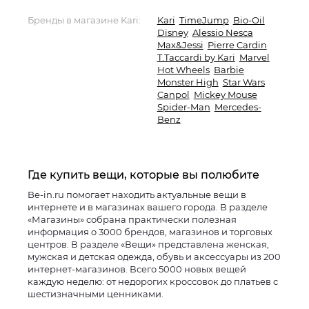
Бренды в магазине Kari:
Kari
TimeJump
Bio-Oil
Disney
Alessio Nesca
Max&Jessi
Pierre Cardin
T.Taccardi by Kari
Marvel
Hot Wheels
Barbie
Monster High
Star Wars
Canpol
Mickey Mouse
Spider-Man
Mercedes-
Benz
Где купить вещи, которые вы полюбите
Be-in.ru помогает находить актуальные вещи в
интернете и в магазинах вашего города. В разделе
«Магазины» собрана практически полезная
информация о 3000 брендов, магазинов и торговых
центров. В разделе «Вещи» представлена женская,
мужская и детская одежда, обувь и аксессуары из 200
интернет-магазинов. Всего 5000 новых вещей
каждую неделю: от недорогих кроссовок до платьев с
шестизначными ценниками.