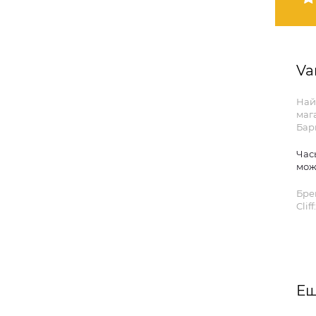
Va
Най
мага
Бар
Час
мож
Бре
Cliff:
Ещ