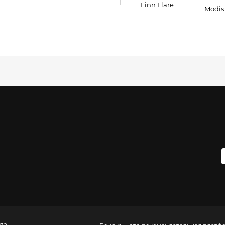
Finn Flare
Modis
да