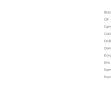
Bizz
CR
Cam
Coli
DU
Don
Ecr
Elis
Fam
Fun