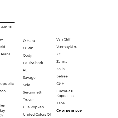
газины
ay
Van Cliff
O'Hara
eld
Vsemayki.ru
O'Stin
 Jeans
XC
Oodji
Zarina
Paul&Shark
Zolla
RE
befree
Savage
Republic
СИН
Sela
son
Снежная
Serginnetti
Королева
Truvor
Твое
ine.
Ulla Popken
day
Смотреть все
United Colors Of
py