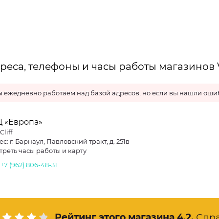
реса, телефоны и часы работы магазинов V
 ежедневно работаем над базой адресов, но если вы нашли ошиб
Ц «Европа»
Cliff
с: г. Барнаул, Павловский тракт, д. 251в
треть часы работы и карту
.
+7 (962) 806-48-31
Рейтинг этого магазина
4.2
.
Спр