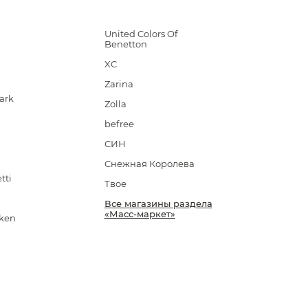
United Colors Of
Benetton
XC
Zarina
ark
Zolla
befree
СИН
Снежная Королева
tti
Твое
Все магазины раздела
«Масс-маркет»
pken