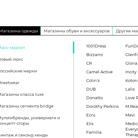
Магазины одежды
Магазины обуви и аксессуаров
Другие ма
1001Dress
FunD
Масс-маркет
Bizzarro
Glenfi
Новый люкс
CR
Gloria
оссийские марки
Camel Active
Incity
Colin's
Koton
treetwear
DUB
Lalis
агазины класса luxe
Donatto
Love 
агазины сегмента bridge
Dorothy Perkins
M.Rea
Ecru
Mavi
ультибренды, универмаги и
онцепт-сторы
Elis
Medic
Every
Familia
Thera
интаж и секонд-хенды