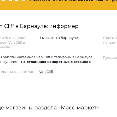
n Cliff в Барнауле: информер
ти ближайший
1 магазин в Барнауле
Просмо
зин Van Cliff в
магазин
науле
ы работы магазинов Van Cliff и телефоны в Барнауле
Русская
но увидеть
на страницах конкретных магазинов
нды в магазине Van
Van Cliff
е магазины раздела «Масс-маркет»