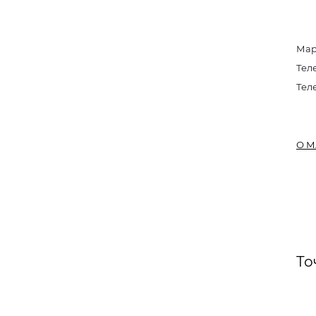
Мар
Тел
Тел
О М
То