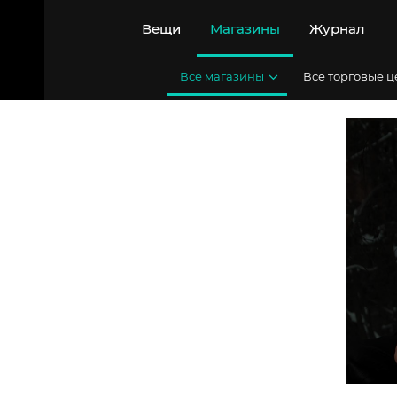
Перейти
к
Вещи
Магазины
Журнал
содержимому
Все магазины
Все торговые 