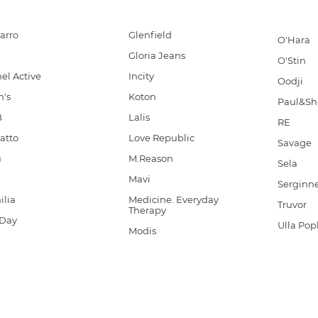
arro
Glenfield
O'Hara
Gloria Jeans
O'Stin
el Active
Incity
Oodji
n's
Koton
Paul&Sh
B
Lalis
RE
atto
Love Republic
Savage
u
M.Reason
Sela
Mavi
Serginne
ilia
Medicine. Everyday
Truvor
Therapy
Day
Ulla Po
Modis