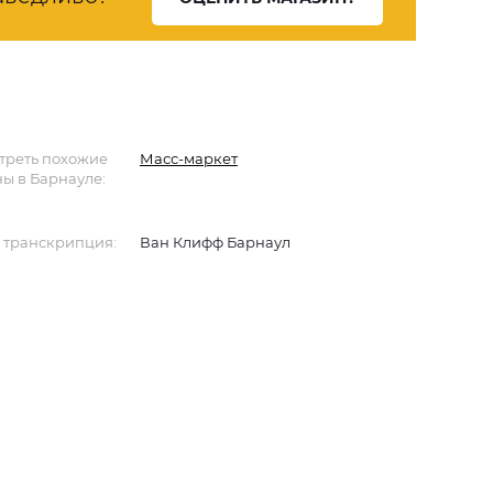
треть похожие
Масс-маркет
ы в Барнауле:
 транскрипция:
Ван Клифф Барнаул