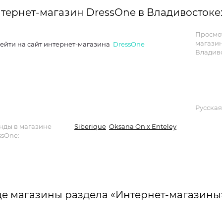
тернет-магазин DressOne в Владивостоке
Просмо
магази
ейти на сайт интернет-магазина
DressOne
Владиво
Русская
нды в магазине
Siberique
Oksana On x Enteley
ssOne:
е магазины раздела «Интернет-магазины