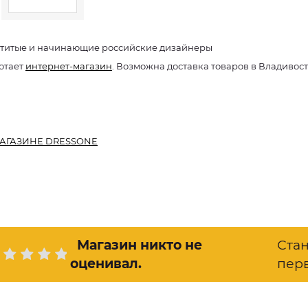
титые и начинающие российские дизайнеры
отает
интернет-магазин
. Возможна доставка товаров в Владивос
АГАЗИНЕ DRESSONE
Магазин никто не
Ста
оценивал
.
пер