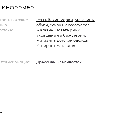
: информер
треть похожие
Российские марки
,
Магазины
ны в
обуви, сумок и аксессуаров
,
стоке:
Магазины ювелирных
украшений и бижутерии
,
Магазины детской одежды
,
Интернет-магазины
 транскрипция:
ДрессВан Владивосток
»