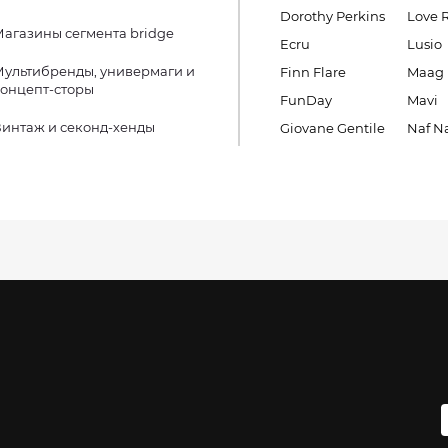
Dorothy Perkins
Love 
агазины сегмента bridge
Ecru
Lusio
ультибренды, универмаги и
Finn Flare
Maag
онцепт-сторы
FunDay
Mavi
интаж и секонд-хенды
Giovane Gentile
Naf N