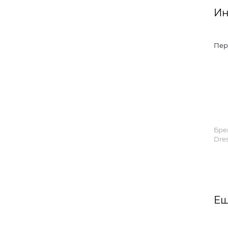
Ин
Пер
Бре
Dre
Ещ