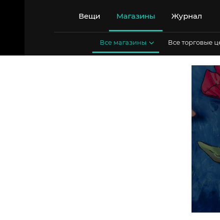
Перейти
к
Вещи
Магазины
Журнал
содержимому
Все магазины
Все торговые 