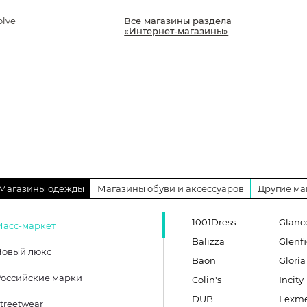
olve
Все магазины раздела
«Интернет-магазины»
Магазины одежды
Магазины обуви и аксессуаров
Другие ма
1001Dress
Glanc
Масс-маркет
Balizza
Glenfi
Новый люкс
Baon
Gloria
оссийские марки
Colin's
Incity
DUB
Lexm
treetwear