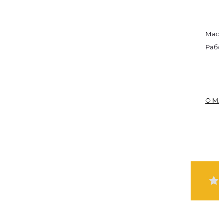
Мас
Раб
О М