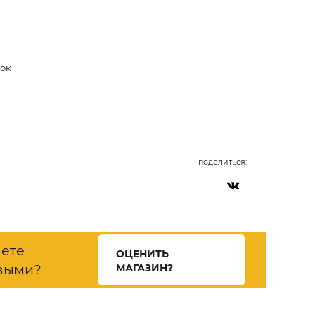
ток
поделиться:
нете
ОЦЕНИТЬ
выми?
МАГАЗИН?