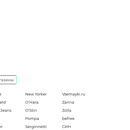
газины
e
New Yorker
Vsemayki.ru
eld
O'Hara
Zarina
 Jeans
O'Stin
Zolla
Pompa
befree
er
Serginnetti
СИН