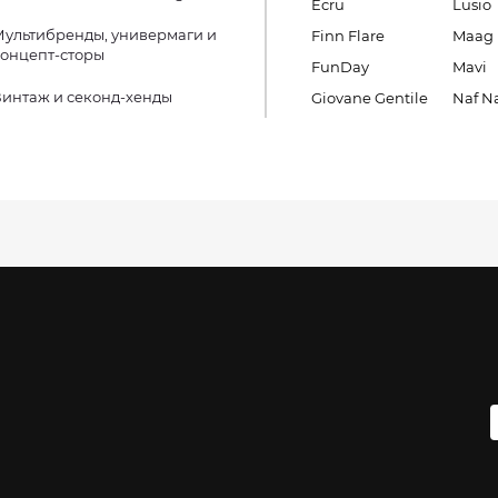
Ecru
Lusio
ультибренды, универмаги и
Finn Flare
Maag
онцепт-сторы
FunDay
Mavi
интаж и секонд-хенды
Giovane Gentile
Naf N