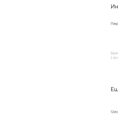
Ин
Пер
Бре
J.Ki
Ещ
12st