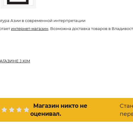
ьтура Азии в современной интерпретации
отает
интернет-магазин
. Возможна доставка товаров в Владивос
АГАЗИНЕ J.KIM
Магазин никто не
Ста
оценивал
.
пер