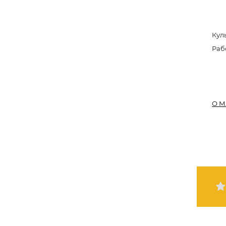
Кул
Раб
О М