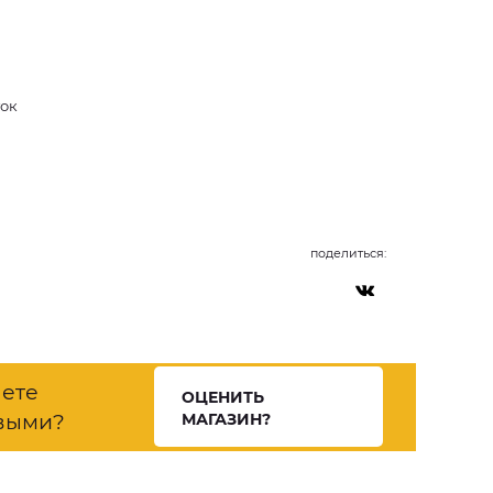
ток
поделиться:
нете
ОЦЕНИТЬ
выми?
МАГАЗИН?