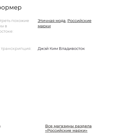
нформер
треть похожие
Этичная мода
,
Российские
ны в
марки
стоке:
 транскрипция:
Джэй Ким Владивосток
s
Все магазины раздела
«Российские марки»