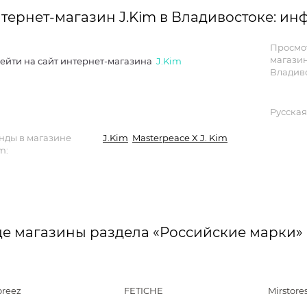
тернет-магазин J.Kim в Владивостоке: и
Просмо
магази
ейти на сайт интернет-магазина
J.Kim
Владиво
Русская
нды в магазине
J.Kim
Masterpeace X J. Kim
m:
е магазины раздела «Российские марки»
oreez
FETICHE
Mirstore