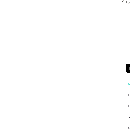
Arny
Р
S
М