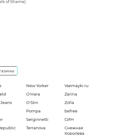
lk of Shame)
газины
e
New Yorker
Vsemayki.ru
eld
O'Hara
Zarina
 Jeans
O'Stin
Zolla
Pompa
befree
er
Serginnetti
СИН
Republic
Terranova
Снежная
Королева