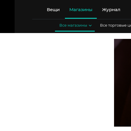
Перейти
к
Вещи
Магазины
Журнал
содержимому
Все магазины
Все торговые 