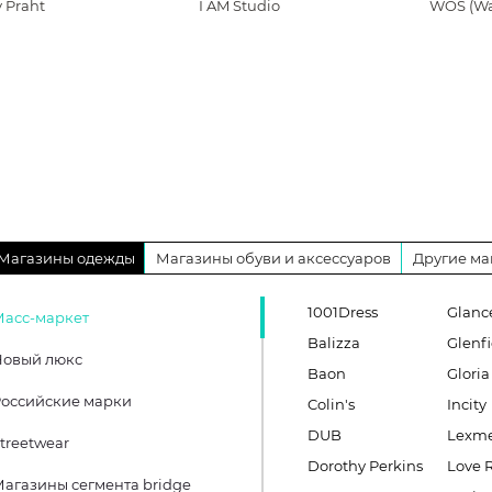
 Praht
I AM Studio
WOS (Wa
Магазины одежды
Магазины обуви и аксессуаров
Другие ма
1001Dress
Glanc
Масс-маркет
Balizza
Glenfi
Новый люкс
Baon
Gloria
оссийские марки
Colin's
Incity
DUB
Lexm
treetwear
Dorothy Perkins
Love 
агазины сегмента bridge