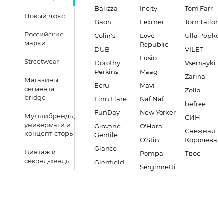
Balizza
Incity
Tom Farr
Новый люкс
Baon
Lexmer
Tom Tailor
Российские
Colin's
Love
Ulla Popk
марки
Republic
DUB
VILET
Lusio
Streetwear
Dorothy
Vsemayki.
Perkins
Maag
Zarina
Магазины
Ecru
Mavi
сегмента
Zolla
bridge
Finn Flare
Naf Naf
befree
FunDay
New Yorker
Мультибренды,
СИН
универмаги и
Giovane
O'Hara
Снежная
концепт-сторы
Gentile
O'Stin
Королева
Glance
Винтаж и
Pompa
Твое
секонд-хенды
Glenfield
Serginnetti