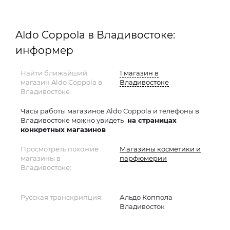
Aldo Coppola в Владивостоке:
информер
Найти ближайший
1 магазин в
магазин Aldo Coppola в
Владивостоке
Владивостоке
Часы работы магазинов Aldo Coppola и телефоны в
Владивостоке можно увидеть
на страницах
конкретных магазинов
Просмотреть похожие
Магазины косметики и
магазины в
парфюмерии
Владивостоке:
Русская транскрипция:
Альдо Коппола
Владивосток