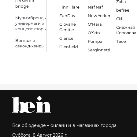
сегмента
Zolla
bridge
Finn Flare
Naf Naf
befree
FunDay
New Yorker
Мультибренды,
СИН
универмаги и
Giovane
O'Hara
Снежная
концепт-сторы
Gentile
O'Stin
Королева
Glance
Винтаж и
Pompa
Твое
секонд-хенды
Glenfield
Serginnetti
Все об одежде – онлайн и в магазинах города
Суббота, 8 Август 2026 г.