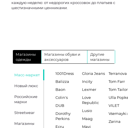
каждую неделю: от недорогих кроссовок до платьев с
шестизначными ценниками.
Магазины
Магазины обуви и
Другие
одежды
аксессуаров
магазины
1001Dress
Gloria Jeans
Terranova
Масс-маркет
Balizza
Incity
Tom Farr
Новый люкс
Baon
Lexmer
Tom Tailor
Российские
Colin's
Love
Ulla Popk
марки
Republic
DUB
VILET
Lusio
Streetwear
Dorothy
Vsemayki.
Perkins
Maag
Zarina
Магазины
Ecru
Mavi