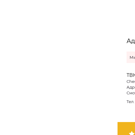
Ад
Мы
ТВ
Che
Адре
Смо
Тел