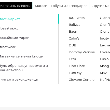
Магазины одежды
Магазины обуви и аксессуаров
Другие ма
1001Dress
Glanc
Масс-маркет
Balizza
Glenfi
Новый люкс
Baon
Gloria
оссийские марки
Colin's
Incity
DUB
Lexm
treetwear
Dorothy Perkins
Love 
агазины сегмента bridge
Ecru
Lusio
ультибренды, универмаги и
Finn Flare
Maag
онцепт-сторы
FunDay
Mavi
интаж и секонд-хенды
Giovane Gentile
Naf N