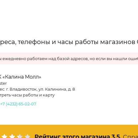
реса, телефоны и часы работы магазинов 
 ежедневно работаем над базой адресов, но если вы нашли ошиб
К «Калина Молл»
ster
с: г. Владивосток, ул. Калинина, д. 8
треть часы работы и карту
.
+7 (4232) 65-02-07
Рейтинг этого магазина
3.5
.
Спра