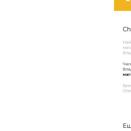
Ch
Най
маг
Вла
Час
Вла
маг
Бре
Ches
Ещ