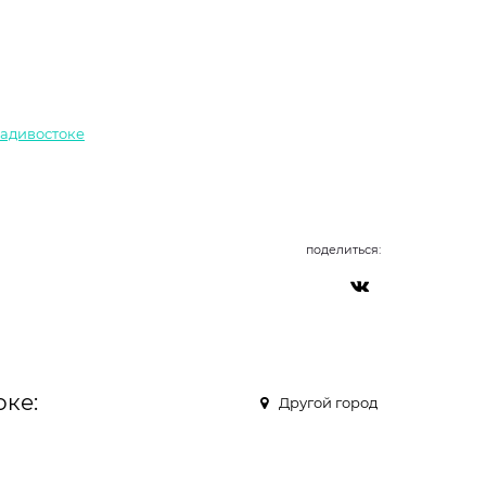
ладивостоке
поделиться:
оке:
Другой город