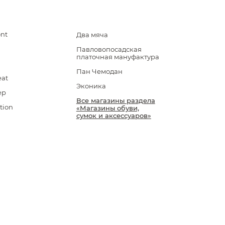
ont
Два мяча
Павловопосадская
платочная мануфактура
Пан Чемодан
eat
Эконика
ep
Все магазины раздела
tion
«Магазины обуви,
сумок и аксессуаров»