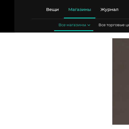
Перейти
к
Вещи
Магазины
Журнал
содержимому
Все магазины
Все торговые 