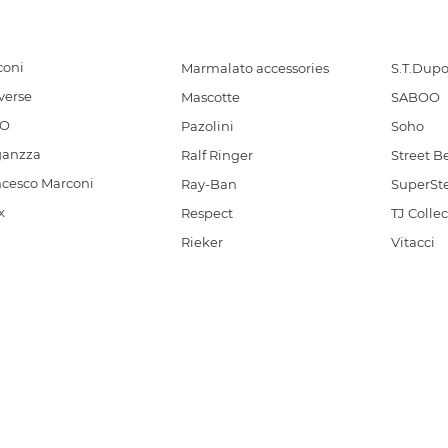
coni
Marmalato accessories
S.T.Dup
verse
Mascotte
SABOO
CO
Pazolini
Soho
ganzza
Ralf Ringer
Street B
ncesco Marconi
Ray-Ban
SuperSt
x
Respect
TJ Collec
Rieker
Vitacci