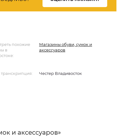
треть похожие
Магазины обуви, сумок и
ны в
аксессуаров
стоке:
 транскрипция:
Честер Владивосток
мок и аксессуаров»