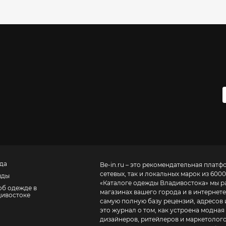
да
Be-in.ru – это рекомендательная платф
сетевых, так и локальных марок из 6000
нды
«
Каталоге одежды Владивостока
» мы р
об одежде в
магазинах вашего города и в интернете
ивостоке
самую полную базу рецензий, адресов и теле
это журнал о том, как устроена модная
дизайнеров, ритейлеров и маркетолого