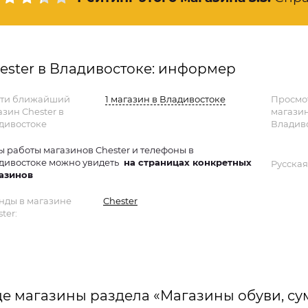
ester в Владивостоке: информер
ти ближайший
1 магазин в Владивостоке
Просмо
азин Chester в
магази
дивостоке
Владиво
ы работы магазинов Chester и телефоны в
дивостоке можно увидеть
на страницах конкретных
Русская
азинов
нды в магазине
Chester
ter:
е магазины раздела «Магазины обуви, су