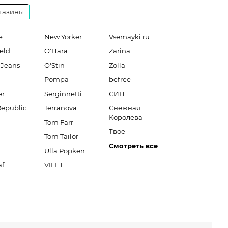
газины
e
New Yorker
Vsemayki.ru
eld
O'Hara
Zarina
 Jeans
O'Stin
Zolla
Pompa
befree
er
Serginnetti
СИН
Republic
Terranova
Снежная
Королева
Tom Farr
Твое
Tom Tailor
Смотреть все
Ulla Popken
af
VILET