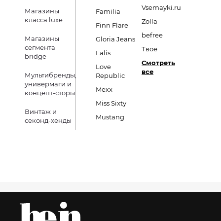
Vsemayki.ru
Магазины
Familia
класса luxe
Zolla
Finn Flare
befree
Магазины
Gloria Jeans
сегмента
Твое
Lalis
bridge
Смотреть
Love
все
Мультибренды,
Republic
универмаги и
Mexx
концепт-сторы
Miss Sixty
Винтаж и
Mustang
секонд-хенды