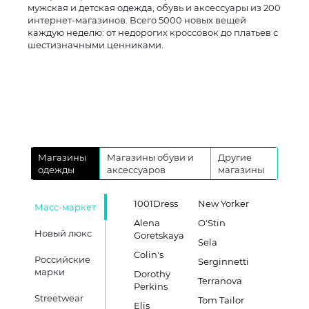
мужская и детская одежда, обувь и аксессуары из 200
интернет-магазинов. Всего 5000 новых вещей
каждую неделю: от недорогих кроссовок до платьев с
шестизначными ценниками.
Магазины
Магазины обуви и
Другие
одежды
аксессуаров
магазины
1001Dress
New Yorker
Масс-маркет
Alena
O'Stin
Новый люкс
Goretskaya
Sela
Colin's
Российские
Serginnetti
марки
Dorothy
Terranova
Perkins
Streetwear
Tom Tailor
Elis