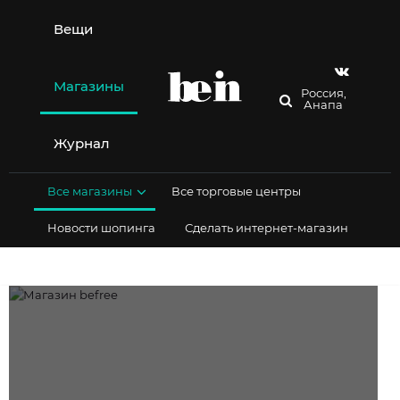
Перейти
к
Вещи
содержимому
Магазины
Россия,
Анапа
Журнал
Все магазины
Все торговые центры
Новости шопинга
Сделать интернет-магазин