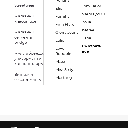
Perkins
Streetwear
Tom Tailor
Elis
Vsemayki.ru
Магазины
Familia
класса luxe
Zolla
Finn Flare
befree
Магазины
Gloria Jeans
сегмента
Твое
Lalis
bridge
Смотреть
Love
все
Мультибренды,
Republic
универмаги и
Mexx
концепт-сторы
Miss Sixty
Винтаж и
Mustang
секонд-хенды