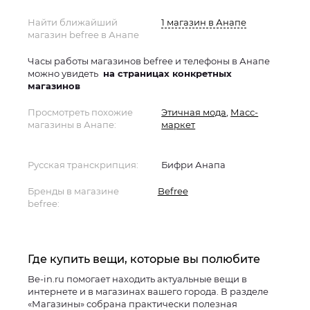
Найти ближайший
1 магазин в Анапе
магазин befree в Анапе
Часы работы магазинов befree и телефоны в Анапе
можно увидеть
на страницах конкретных
магазинов
Просмотреть похожие
Этичная мода
,
Масс-
магазины в Анапе:
маркет
Русская транскрипция:
Бифри Анапа
Бренды в магазине
Befree
befree:
Где купить вещи, которые вы полюбите
Be-in.ru помогает находить актуальные вещи в
интернете и в магазинах вашего города. В разделе
«Магазины» собрана практически полезная