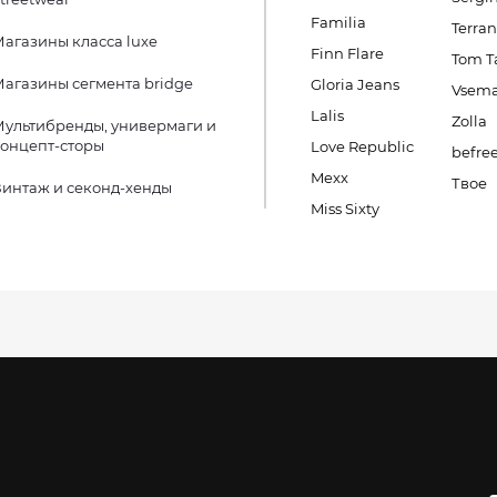
Familia
Terra
агазины класса luxe
Finn Flare
Tom Ta
агазины сегмента bridge
Gloria Jeans
Vsema
Lalis
Zolla
ультибренды, универмаги и
онцепт-сторы
Love Republic
befre
Mexx
Твое
интаж и секонд-хенды
Miss Sixty