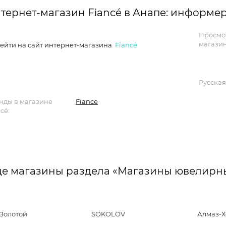
тернет-магазин Fiancé в Анапе: информе
Просмо
магазин
ейти на сайт интернет-магазина
Fiancé
Русская
нды в магазине
Fiance
cé:
е магазины раздела «Магазины ювелирн
*Золотой
SOKOLOV
Алмаз-Х