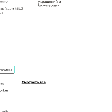
лото
украшений и
бижутерии»
ный дом MIUZ
ds
газины
Смотреть все
ang
orker
netti