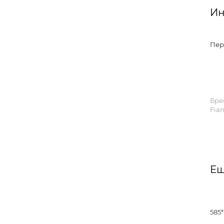
Ин
Пер
Бре
Fian
Ещ
585