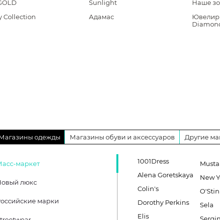
GOLD
Sunlight
Наше зо
 Collection
Адамас
Ювелир
Diamon
Магазины одежды
Магазины обуви и аксессуаров
Другие ма
1001Dress
Масс-маркет
Must
Alena Goretskaya
New Y
Новый люкс
Colin's
O'Stin
оссийские марки
Dorothy Perkins
Sela
Elis
Sergin
treetwear