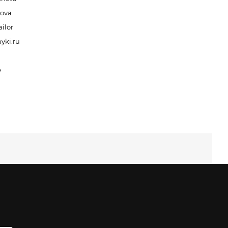
nova
ilor
yki.ru
e