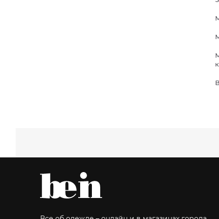
М
М
М
к
В
Все об одежде – онлайн и в магазинах города