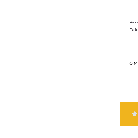
Баз
Раб
О М