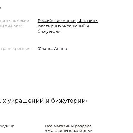
р
треть похожие
Российские марки
,
Магазины
ы в Анапе:
ювелирных украшений и
бижутерии
 транскрипция:
Фиансэ Анапа
ых украшений и бижутерии»
олдинг
Все магазины раздела
«Магазины ювелирных